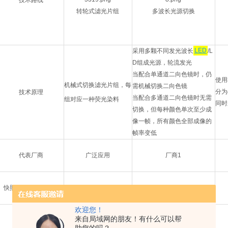
转轮式滤光片组
多波长光源切换
采用多颗不同发光波长
LED
/L
D组成光源，轮流发光
当配合单通道二向色镜时，仍
使用
机械式切换滤光片组，每
需机械切换二向色镜
分为
技术原理
当配合多通道二向色镜时无需
组对应一种荧光染料
同时
切换，但每种颜色单次至少成
像一帧，所有颜色全部成像的
帧率变低
代表厂商
广泛应用
厂商1
快照式多色荧光成像
×
×
欢迎您！
来自局域网的朋友！有什么可以帮
多色成像速度
慢
较慢