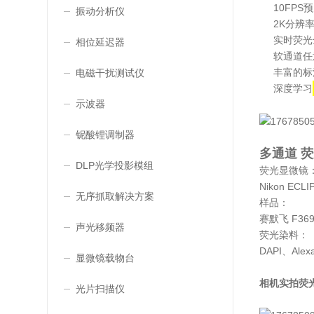
10FPS
振动分析仪
2K分辨
实时荧光
相位延迟器
软通道任
丰富的标
电磁干扰测试仪
深度学习
示波器
铌酸锂调制器
多通道 
DLP光学投影模组
荧光显微镜
Nikon ECLI
无序抓取解决方案
样品：
赛默飞 F3
声光移频器
荧光染料：
DAPI、Alexa
显微镜载物台
相机实拍荧
光片扫描仪