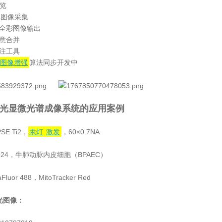
预览
率图像采集
全彩图像输出
意合并
注工具
图像增强
算法同步开发中
荧光显微光谱成像系统的应用案例
：
PSE Ti2，
汞灯
激发
，60×0.7NA
6924，牛肺动脉内皮细胞（BPAEC）
Fluor 488，MitoTracker Red
光图像：