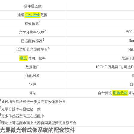
硬件通道数
通道
中心波长
范围
1
有效像素
2
500
光学分辨率/60X
3
So
已适配传感器
4
已适配荧光显微平台
Nik
曝光
时间、帧率
取决于所
数据接口
10GbE 万兆网口, 可
适配对象
软件
自
算法
自带荧光
图像分割
算法
1
通过增强算法可进一步提高有效像素数量
2
光学分辨率与显微镜一致
3
更多传感器型号正在适配中
4
理论上可适配市面上大部份同类型荧光显微平台
荧光显微光谱成像系统的配套软件