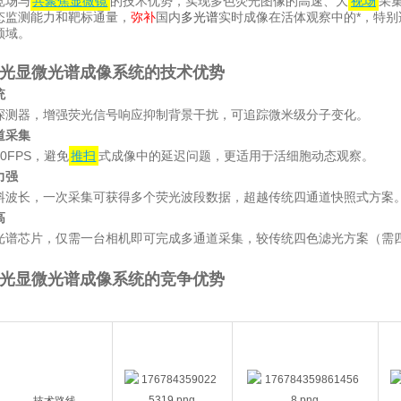
宽场与
共聚焦显微镜
的技术优势，实现多色荧光图像的高速、大
视场
采
态监测能力和靶标通量，
弥补
国内
多光谱
实时成像在活体观察中的*，特
领域。
荧光显微光谱成像系统的技术优势
统
探测器，增强荧光信号响应抑制背景干扰，可追踪微米级分子变化。
道采集
0FPS，避免
推扫
式成像中的延迟问题，更适用于活细胞动态观察。
力强
料波长，一次采集可获得多个荧光波段数据，超越传统四通道快照式方案
高
光谱芯片，仅需一台相机即可完成多通道采集，较传统四色滤光方案（需
荧光显微光谱成像系统的竞争优势
技术路线