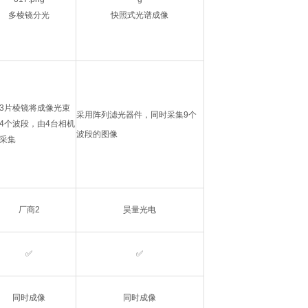
多棱镜分光
快照式光谱成像
3片棱镜将成像光束
采用阵列滤光器件，同时采集9个
4个波段，由4台相机
波段的图像
采集
厂商2
昊量光电
✅
✅
同时成像
同时成像