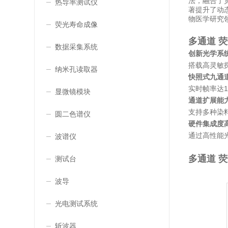
法，融合了
热导率测试仪
著提升了动
物医学研究
荧光寿命成像
多通道 
数据采集系统
创新光学系
搭载高灵敏
纳米孔读取器
快照式九通
实时帧率达1
显微镜模块
通道扩展能
支持多种染
圆二色谱仪
硬件集成度
通过高性能
波谱仪
多通道 
测试台
波导
光电测试系统
斩波器