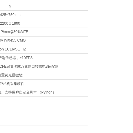
9
425~750 nm
2200 x 1800
LP/mm@30%MTF
ny IMX455 CMO
on ECLIPSE Ti2
选传感器，>10FPS
选PCI-E采集卡或万兆网口转雷电3适配器
倒置荧光显微镜
带相机采集软件
、支持用户自定义脚本 （Python）