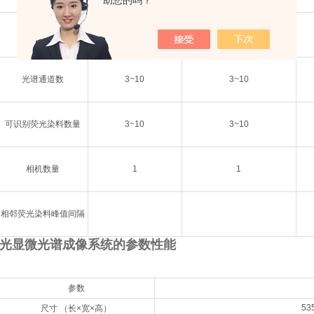
助您的吗？
时空失配
×
×
光谱通道数
3~10
3~10
可识别荧光染料数量
3~10
3~10
相机数量
1
1
相邻荧光染料峰值间隔
荧光显微光谱成像系统的参数性能
参数
53
尺寸 （长×宽×高）