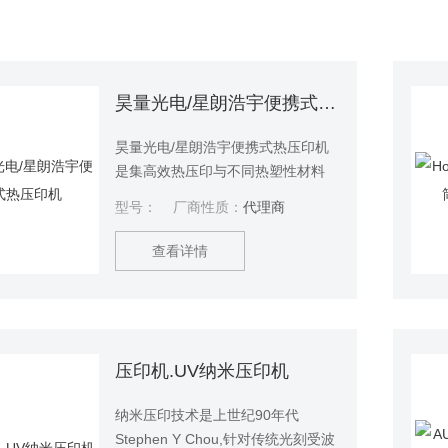
昊量光电/星朗浩宇便携式热压印机
昊量光电/星朗浩宇便携式热压印机
是集高效热压印与不同热塑性材料
粘合功能于一体的二合一设备，仅
型号：
厂商性质：
代理商
需电力驱动，无需气动/液压泵。该
系统可快速在低熔点聚合物上成型
查看详情
出微结构，适用于微流体芯片制造
和微型制造等领域。
压印机.UV纳米压印机
纳米压印技术是上世纪90年代
Stephen Y Chou,针对传统光刻受波