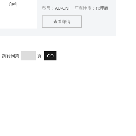
光源以及选择性的化学腐蚀和刻蚀
型号：
AU-CNI
厂商性质：
代理商
技术把设计的微纳图案转移到硅基
板上。但是随着集成电路功能和密
查看详情
度的提升传统的光刻技术已经难以
满足当前对线宽越来越小的需求。
但是打破衍射极限的大型光刻设备
又极其昂贵。为了摆脱光学衍射极
限和克服高成本的限制，一种操作
页 跳转到第
页
简单，成本低廉的纳米压印技术产
生了。桌面型纳米压印机