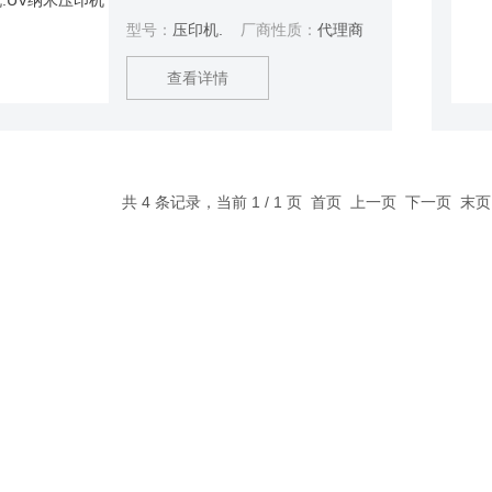
长限制提出的类似于模板刻印的一
型号：
压印机.
厂商性质：
代理商
种技术。它的原理是：将具有纳米
结构的模板通过一定压力，压入加
查看详情
热的熔融的高分子薄膜内，待高分
子材料冷却，纳米结构定型，移去
模板，然后再通过等离子体刻蚀等
传统的微电子加工手段把结构转移
到基底上。UV纳米压印机
共 4 条记录，当前 1 / 1 页 首页 上一页 下一页 末