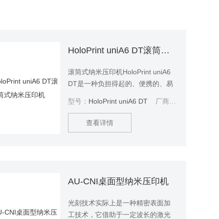
HoloPrint uniA6 DT滚筒式纳米压印机
滚筒式纳米压印机HoloPrint uniA6
DT是一种负担得起的、便携的、易
于使用的桌面设备，用于实验室尺
型号：
HoloPrint uniA6 DT
厂商性质：
代理商
度的纳米压印光刻工作。这款压印
机是快速成型、测试和表征结构性
查看详情
能、光固化树脂和印迹材料设备。
典型的应用范围包括印刻、芯片实
验室、衍射光学元件和其他纳米印
刻结构。HoloPrint®uniA6 DT在其
自身的保护环境中工作，因此，洁
AU-CNI桌面型纳米压印机
净室所需的投资可以分配到其他地
方。
光刻技术实际上是一种精密表面加
工技术，它借助于一定波长的激光