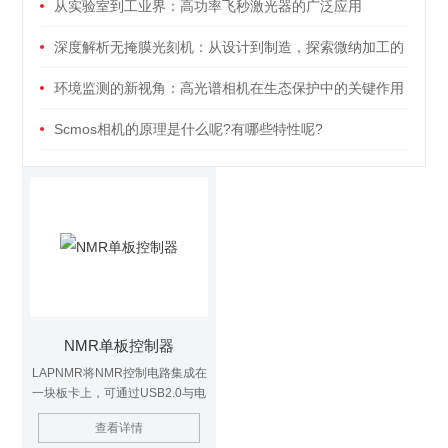
从实验室到工业界：高功率飞秒激光器的广泛应用
深度解析无掩膜光刻机：从设计到制造，探索微纳加工的
未来之路
环境监测的新视角：高光谱相机在生态保护中的关键作用
Scmos相机的原理是什么呢?有哪些特性呢?
NMR单板控制器
LAPNMR将NMR控制电路集成在
一块板卡上，可通过USB2.0与电
脑连接，操作频率覆盖2kHz到
查看详情
125MHz，接收器带宽