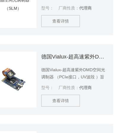
Hz）的模拟数据寻址。这种组合为
型号：
厂商性质：
代理商
用户提供了均衡的响应时间和高相
位稳定性。
查看详情
德国Vialux-超高速紫外DMD空间光调制器
德国Vialux-超高速紫外DMD空间光
调制器 （PCIe接口，UV波段 ）旨
在实现非常高的PC传输效率，从几
型号：
厂商性质：
代理商
乎无限的PC内存（如SSD）实现超
低延迟流。超高速紫外DMD空间光
查看详情
调制器在动态数据处理方面也表现
极为出色，可实现超过DLPCx10芯
片组61 Gbit/s数据速率的连续图像
上传，并为动态图像流媒体的速度