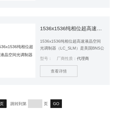
Python/C++/C#/Matlab等编程环境
下进行二次开发，非常适用于3D测
量、压缩感知鬼成像、光谱成像和
3D打印。
1536x1536纯相位超高速液晶空间光调制器
1536x1536纯相位超高速液晶空间
光调制器（LC_SLM）是美国BNS公
司在2019年新推出的一款定制产
型号：
厂商性质：
代理商
品。 该款纯相位液晶空间光调制器
（SLM）具有分辨率高
查看详情
（1536x1536）、大面阵
（30.7x30.7mm）、高填充因子
（96%）、高刷新速率
（1000Hz@1064nm）等特点。
页
跳转到第
页