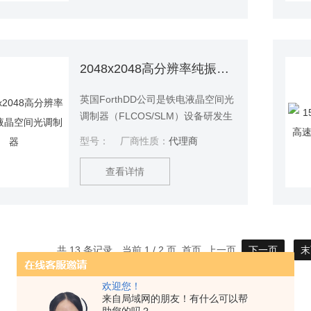
间光调制器，DMD等），照明光受
到调制后，形成亮度规律性变化的
图案，然后经物镜投影在样品上，
调制光所产生的荧光信号再被相机
2048x2048高分辨率纯振幅液晶空间光调制器
接收。液晶空间光调制器结构光照
明显微成像
英国ForthDD公司是铁电液晶空间光
调制器（FLCOS/SLM）设备研发生
产制造企业.其生产的铁电液晶空间
型号：
厂商性质：
代理商
光调制器（FLCOS）可用于振幅调
制或者二值相位调制,2048x2048高
查看详情
分辨率纯振幅液晶空间光调制器
共 13 条记录，当前 1 / 2 页 首页 上一页
下一页
末
欢迎您！
来自局域网的朋友！有什么可以帮