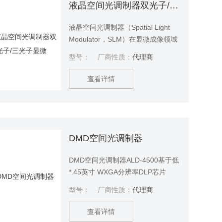
设定了新接口。
液晶空间光调制器双光子/三光子显微
液晶空间光调制器（Spatial Light
Modulator，SLM）在显微成像领域
被广泛的用于像差校正，空间成像
型号：
厂商性质：
代理商
和可编程神经元激发。 空间光调制
器是高分辨率的相位调制器，能够
查看详情
创建复杂的相位图，在三维（3D）
体积内可实现任意的光束偏转，可
实现三维（3D）体积重塑。 液晶空
间光调制器双光子/三光子显微
DMD空间光调制器
DMD空间光调制器ALD-4500基于低
*.45英寸 WXGA分辨率DLP芯片
组，可选配USB3.0超高速数据传输
型号：
厂商性质：
代理商
接口，板载内存可存储7000张
912x1140分辨率二值图形数据，投
查看详情
影帧频高达6.66kHz，内置SDK支持