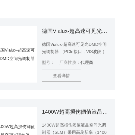
德国Vialux-超高速可见光DMD空间光调制器
德国Vialux-超高速可见光DMD空间
光调制器 （PCIe接口，VIS波段 ）
在动态数据处理方面也表现极为出
型号：
厂商性质：
代理商
色，可实现超过DLPCx10芯片组61
Gbit/s数据速率的连续图像上传，并
查看详情
为动态图像流媒体的速度设定了新
接口。
1400W超高损伤阈值液晶空间光调制器（SLM）
1400W超高损伤阈值液晶空间光调
制器（SLM）采用高刷新率（1400