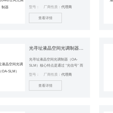
数据通讯速度大于DLP芯片数据吞吐
型号：
厂商性质：
代理商
速度，支持流媒体数据传输，发挥
DLP芯片全部性能；调用PC端内
查看详情
存，无数据存储量限制；动态数据
处理能力优！
光寻址液晶空间光调制器（OA-SLM）
光寻址液晶空间光调制器（OA-
SLM）核心特点是通过 “光信号” 而
非传统的电信号来实现寻址（即控
型号：
厂商性质：
代理商
制调制单元的状态），因此具有非
接触式、并行处理等优势，在光学
查看详情
信息处理、激光加工、全息技术等
领域有重要应用。