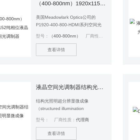
（400-800nm）1920x1152纯相位液晶空间光调制器
美国Meadowlark Optics公司的
P1920-400-800-HDMI系列空间光
调制器（SLM）采用模拟寻址方
型号：
（400-800nm）
厂商性质：
代理商
式，具有非常好的相位稳定性，在
光学领域有着非常广泛的应用，现
查看详情
已在科研实验室广泛使用。纯相位
SLM利用液晶的双折射原理，能够
实时对光的相位及振幅进行调制。
1920x1152纯相位液晶空间光调制
器
液晶空间光调制器结构光照明显微成像
结构光照明超分辨显微成像
（structured illumination
microscopy,SIM）通过调制一系列
型号：
厂商性质：
代理商
平行的ON-OFF实现超分辨；在实际
使用时，通过在照明光路中插入一
查看详情
个结构光的发生装置（如光栅，空