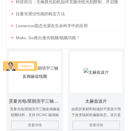
科技前沿：无掩膜光刻机如何克服传统光刻限制，开启微
纳加工新篇章
拉曼光谱仪性能的检定方法
Lumencor固态光源在生命科学中的应用
Moku: Go推出激光锁频/稳频功能！
昊量光电/星朗浩宇三轴亥姆赫兹线圈
太赫兹波片
昊量光电/星朗浩宇三轴亥姆赫兹
由双折射材料制成的平面波片用
线圈结构，支持 DC/AC 磁场输
于改变辐射的偏振状态。波片是
出，3×3×3 cm³ 均匀区，X/Y/Z 三
通过改变波的两个垂直极化分量
查看详情
查看详情
轴灵敏度。产品面向科研实验、
之间的相位来工作的。常见的波