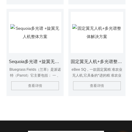
检测焊缝质量，识别缺陷，能够
面、紧固件等进行扫描检测，解
为锂电企业减少材料和产线的浪
决损耗、缺失等安全问题。低速
费，帮助企业及时掌握设备生产
车型10-60km/h范围，高速车型
情况，调整设备，提高产品品
超逾120km/h。
质。
Sequoia多光谱 +旋翼无人机整体方案
固定翼无人机+多光谱整体解决方案
Bluegrass Fields（兰草）是派诺
eBee SQ，一款固定翼精 准农业
特（Parrot）它主要包括： 一 、
无人机,它具备的*进的精 准农业
Sequoia 4通道多光谱相机，可在
分析系统，可助农业专家，农业
查看详情
查看详情
飞行过程中实时生成NDVI地图；
顾问、农作物种植专家、农业研
二 、前置1080P高清视频&1400
究专家简单高效地将无人机运用
万像素相机，可以快速高效对问
于农业工作之中。此款无人机专
题区域进行现场调查； 三、
为Parrot Sequoia多光谱相机
BLUEEGRASS FIELD旋翼无人
（五通道相机）而研发,,eBeeSQ
机，坚固易操作。 Sequoia多光
与Parrot Sequoia多光谱相机
谱 +旋翼无人机整体方案
（五通道相机）*整合，可在一次
飞行中同时获取五种光谱波段的