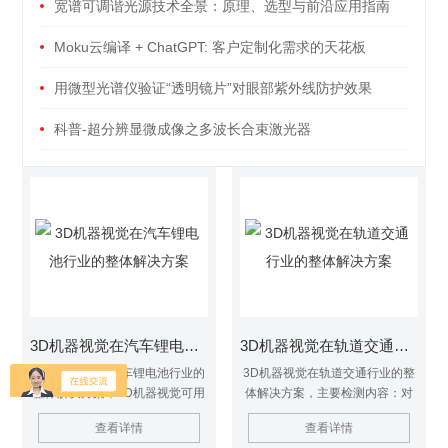
宽谱可调谐光源技术全景：原理、选型与前沿应用指南
Moku云编译 + ChatGPT: 客户定制化需求的天花板
用微型光谱仪验证“透明镜片”对眼部紫外线防护效果
科普-超分辨显微成像之多波长合束激光器
3D机器视觉在汽车锂电池行业的整体解决方案
3D机器视觉在轨道交通行业的整体解决方案
3D机器视觉在汽车锂电池行业的
3D机器视觉在轨道交通行业的整
整体解决方案，3D机器视觉可用
体解决方案，主要检测内容：对
于锂离子电池生产的各个环节，
进厂列车及待检修列车进行完整
查看详情
查看详情
可以有效检测尺寸，识别厚度，
扫描，将车身、车顶、轮对、踏