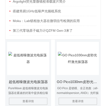
Argolight荧光显微镜校准载玻片简介
搭建简易1GHz低噪声光频梳系统
Moku：Lab锁相放大器在微弱信号检测的应用
第三代零场原子磁力计QZFM Gen-3来了
超低相噪微波光电振荡器
GO Pico1030nm皮秒光纤激光振荡器
PureWave 超低相噪微波光电振
GO Pico 是锁模、全正色散（all-
荡器在紧凑的封装中提供相位噪
normaldispersion, ANDi）光纤振
声、频率稳定性和信号纯度，无
荡器。锁模通过非线性偏振旋转
查看详情
查看详情
需外部激光源。PureWave 具有
实现。 坚固耐用的设计保证了的