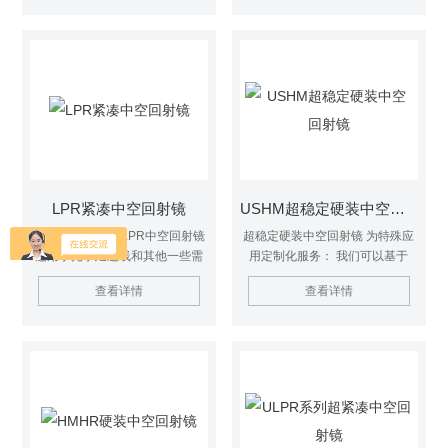
秒。分别将回射镜安装在铝板
镜-一种自补偿反射镜，对位置和
上，铝板之间的间隔紧密，这样
移动（如倾斜）*不敏感。无论
阵列就像一个巨大的自补偿镜
OWHR回射镜的物理方向如何，
面。个别后回射镜损坏时可更
入射在其上的平行入射光都将以
换。该板是安装在一个持久的钢
非常高的精度返回。
质外壳与防护门。
LPR紧凑中空回射镜
USHM超稳定硬装中空回射镜
紧凑中空回射镜 LPR中空回射镜
超稳定硬装中空回射镜 为特殊应
适用于光学延迟线和其他一些需
用定制化服务： 我们可以基于
要严格控制光程差的应用，因为
USHM提供定制化服务，比如更
查看详情
查看详情
其输入和输出光束是独立的，不
小和更大的孔径，高功率激光器
重叠。 中空回射镜输入输出光束
的介质镜涂层，以及能够承受空
是平行的，与回射镜自身方向和
间环境的单元。
入射角方向无关。 这极大地放宽
了任何扩展光学系统的倾斜稳定
性要求。在一些需要严格控制光
程差的应用中，使用LPR只需控
制某一点的位置，也就是会射镜