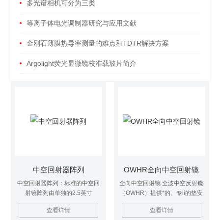
多光谱相机可分为三类
等离子体电光调制器研究与应用文献
金刚石薄膜热导率测量的难点和TDTR解决方案
Argolight荧光显微镜校准载玻片简介
中空回射器阵列
OWHR全向中空回射镜
中空回射器阵列：标准的中空回
全向中空回射镜 全波中空反射镜
射镜阵列由单独的2.5英寸
（OWHR）提供*的、专li的垫安
（63mm）透明孔径中空回射镜
装基座，使得该回返镜具有较强
查看详情
查看详情
组成，最大偏差为5.0或20.0弧
的抗冲击特性。 OWHR中空回射