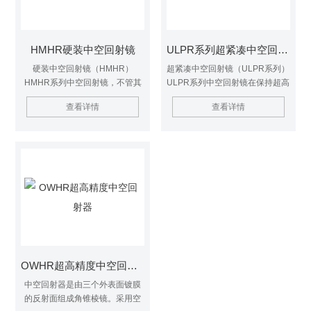
顶点的位置。
HMHR硬装中空回射镜
ULPR系列超紧凑中空回射镜
硬装中空回射镜（HMHR）
超紧凑中空回射镜（ULPR系列）
HMHR系列中空回射镜，不管其
ULPR系列中空回射镜在保持超高
方向如何，入射在其上的光总能
的稳定性和准确性的同时，具有
查看详情
查看详情
被高精度地回射。 HMHR中空回
最di的重量，在各种振动水平和
射镜由三个高精度发射镜组成，
冲击条件下非常稳定。
通过专有的工艺组装到相互正交
的内角。
OWHR超高精度中空回射器
中空回射器是由三个外表面镀膜
的反射面组成角锥棱镜。采用空