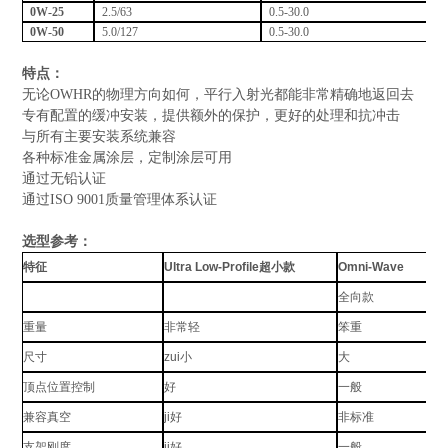
0W-25
2.5/63
0.5-30.0
0W-50
5.0/127
0.5-30.0
特点：
无论OWHR的物理方向如何，平行入射光都能非常精确地返回去
专有配置的缓冲安装，提供额外的保护，更好的处理和抗冲击
与所有主要安装系统兼容
各种标准金属涂层，定制涂层可用
通过无铅认证
通过ISO 9001质量管理体系认证
选型参考：
特征
Ultra Low-Profile超小款
Omni-Wave
全向款
重量
非常轻
笨重
尺寸
zui小
大
顶点位置控制
好
一般
兼容真空
ji好
非标准
支架刚度
ji好
一般