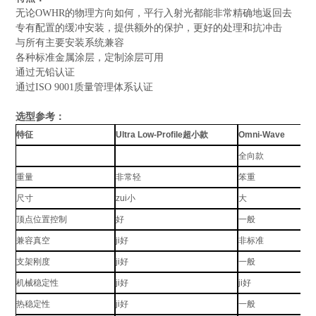
无论OWHR的物理方向如何，平行入射光都能非常精确地返回去
专有配置的缓冲安装，提供额外的保护，更好的处理和抗冲击
与所有主要安装系统兼容
各种标准金属涂层，定制涂层可用
通过无铅认证
通过ISO 9001质量管理体系认证
选型参考：
特征
Ultra Low-Profile超小款
Omni-Wave
全向款
重量
非常轻
笨重
尺寸
zui小
大
顶点位置控制
好
一般
兼容真空
ji好
非标准
支架刚度
ji好
一般
机械稳定性
ji好
ji好
热稳定性
ji好
一般