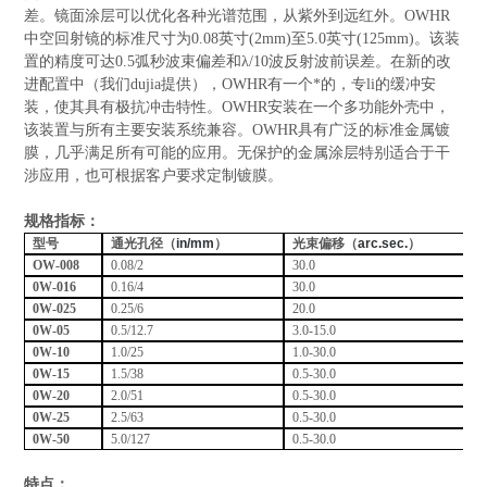
差。镜面涂层可以优化各种光谱范围，从紫外到远红外。
OWHR
中空回射镜
的标准尺寸为0.08英寸(2mm)至5.0英寸(125mm)。该装
置的精度可达0.5弧秒波束偏差和λ/10波反射波前误差。
在新的改
的缓冲安
进配置中（我们dujia提供），OWHR有一个*的，专li
装，使其具有极抗冲击特性。
OWHR安装在一个多功能外壳中，
该装置与所有主要安装系统兼容。OWHR具有广泛的标准金属镀
膜，几乎满足所有可能的应用。
无保护的金属涂层特别适合于干
涉应用，也可根据客户要求定制镀膜。
规格指标：
型号
通光孔径（
in/mm
）
光束偏移（
arc.sec.
）
OW-008
0.08/2
30.0
0W-016
0.16/4
30.0
0W-025
0.25/6
20.0
0W-05
0.5/12.7
3.0-15.0
0W-10
1.0/25
1.0-30.0
0W-15
1.5/38
0.5-30.0
0W-20
2.0/51
0.5-30.0
0W-25
2.5/63
0.5-30.0
0W-50
5.0/127
0.5-30.0
特点：