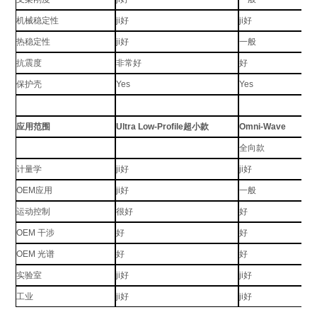
机械稳定性
ji好
ji好
热稳定性
ji好
一般
抗震度
非常好
好
保护壳
Yes
Yes
应用范围
Ultra Low-Profile超小款
Omni-Wave
全向款
计量学
ji好
ji好
OEM应用
ji好
一般
运动控制
很好
好
OEM 干涉
好
好
OEM 光谱
好
好
实验室
ji好
ji好
工业
ji好
ji好