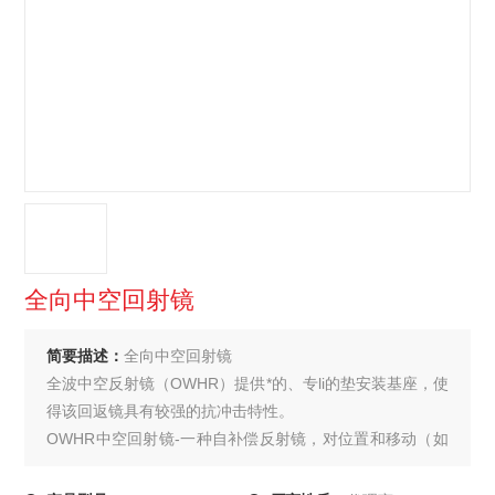
全向中空回射镜
简要描述：
全向中空回射镜
全波中空反射镜（OWHR）提供*的、专li的垫安装基座，使
得该回返镜具有较强的抗冲击特性。
OWHR中空回射镜-一种自补偿反射镜，对位置和移动（如
倾斜）*不敏感。无论OWHR回射镜的物理方向如何，入射
在其上的平行入射光都将以非常高的精度返回。