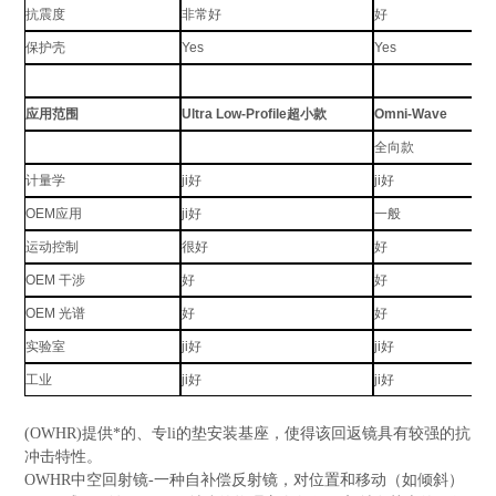
抗震度
非常好
好
保护壳
Yes
Yes
应用范围
Ultra Low-Profile超小款
Omni-Wave
全向款
计量学
ji好
ji好
OEM应用
ji好
一般
运动控制
很好
好
OEM 干涉
好
好
OEM 光谱
好
好
实验室
ji好
ji好
工业
ji好
ji好
的垫安装基座，使得该回返镜具有较强的抗
(OWHR)提供*的、专li
冲击特性。
OWHR中空回射镜-一种自补偿反射镜，对位置和移动（如倾斜）