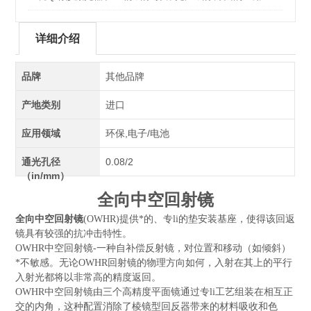
详细介绍
品牌
其他品牌
产地类别
进口
应用领域
环保,电子/电池
通光孔径
0.08/2
（in/mm）
全向中空回射镜
的垫安装基座，使得该回返
全向中空回射镜
(OWHR)提供*的、专li
镜具有较强的抗冲击特性。
OWHR中空回射镜-一种自补偿反射镜，对位置和移动（如倾斜）
*不敏感。
无论OWHR回射镜的物理方向如何，入射在其上的平行
入射光都将以非常高的精度返回。
OWHR中空回射镜
由三个高精度平面镜通过专li工艺组装在相互正
交的内角，这种配置消除了
棱镜型回反器带来的
材料吸收和色