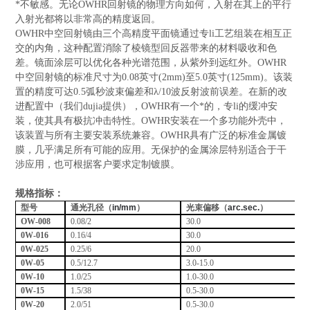
*不敏感。
无论OWHR回射镜的物理方向如何，入射在其上的平行
入射光都将以非常高的精度返回。
OWHR中空回射镜
由三个高精度平面镜通过专li工艺组装在相互正
交的内角，这种配置消除了
棱镜型回反器带来的
材料吸收和色
差。镜面涂层可以优化各种光谱范围，从紫外到远红外。
OWHR
中空回射镜
的标准尺寸为0.08英寸(2mm)至5.0英寸(125mm)。该装
置的精度可达0.5弧秒波束偏差和λ/10波反射波前误差。
在新的改
的缓冲安
进配置中（我们dujia提供），OWHR有一个*的，专li
装，使其具有极抗冲击特性。
OWHR安装在一个多功能外壳中，
该装置与所有主要安装系统兼容。OWHR具有广泛的标准金属镀
膜，几乎满足所有可能的应用。
无保护的金属涂层特别适合于干
涉应用，也可根据客户要求定制镀膜。
规格指标：
型号
通光孔径（
in/mm
）
光束偏移（
arc.sec.
）
OW-008
0.08/2
30.0
0W-016
0.16/4
30.0
0W-025
0.25/6
20.0
0W-05
0.5/12.7
3.0-15.0
0W-10
1.0/25
1.0-30.0
0W-15
1.5/38
0.5-30.0
0W-20
2.0/51
0.5-30.0