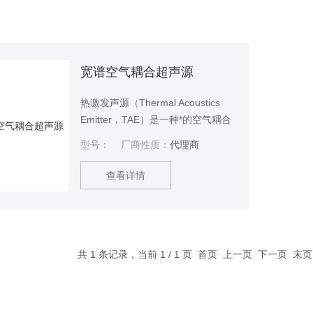
宽谱空气耦合超声源
热激发声源（Thermal Acoustics
Emitter，TAE）是一种*的空气耦合
超声源。TAE可以在很宽的频带内产
型号：
厂商性质：
代理商
生狄拉克形聚焦超声波。基于快速
放电原理，设备没有任何活动部
查看详情
件。因此对于恶劣工作环境有很好
的适应性。搭配同样没有活动部件
的高精度光学麦克风，可以用于材
料的非接触式超声检测以及声谱检
测。宽谱空气耦合超声源
共 1 条记录，当前 1 / 1 页 首页 上一页 下一页 末