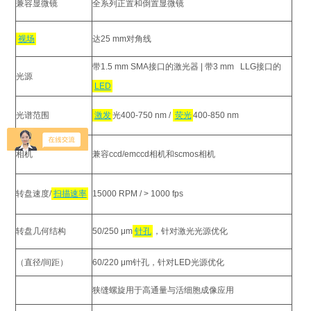
兼容显微镜
全系列正置和倒置显微镜
视场
达25 mm对角线
带1.5 mm SMA接口的激光器 | 带3 mm LLG接口的
光源
LED
光谱范围
激发
光400-750 nm /
荧光
400-850 nm
相机
兼容ccd/emccd相机和scmos相机
转盘速度/
扫描速率
15000 RPM / > 1000 fps
转盘几何结构
50/250 μm
针孔
，针对激光光源优化
（直径/间距）
60/220 μm针孔，针对LED光源优化
狭缝螺旋用于高通量与活细胞成像应用