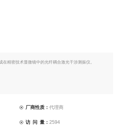
成在精密技术显微镜中的光纤耦合激光干涉测振仪。
厂商性质：
代理商
访 问 量：
2594