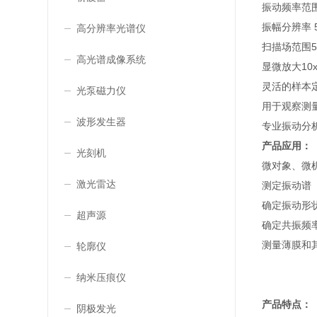
振动频率范围0
振幅分辨率 
高分辨率光谱仪
扫描场范围50
高光谱成像系统
显微放大10x
灵活的样本
光泵磁力仪
用于观察测
波形发生器
专业振动分
产品应用：
光刻机
微对象、微
激光雷达
测定振动谱
确定振动形状
超声源
确定共振频
测量薄膜和
轮廓仪
纳米压痕仪
产品特点：
阴极发光