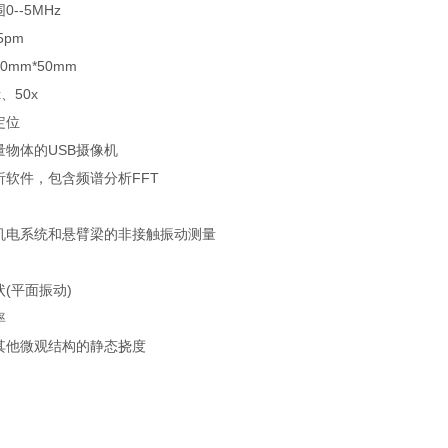
--5MHz
5pm
mm*50mm
、50x
定位
量物体的USB摄像机
析软件，包含频谱分析FFT
机电系统和悬臂梁的非接触振动测量
(平面振动)
率
其他微观结构的静态挠度