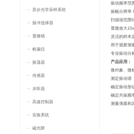
振动频率范围0
异步光学采样系统
振幅分辨率 
扫描场范围50
脉冲选择器
显微放大10x
显微镜
灵活的样本
用于观察测
检漏仪
专业振动分
产品应用：
振荡器
微对象、微
传感器
测定振动谱
确定振动形状
水听器
确定共振频
高速控制器
测量薄膜和
实验系统
磁光阱