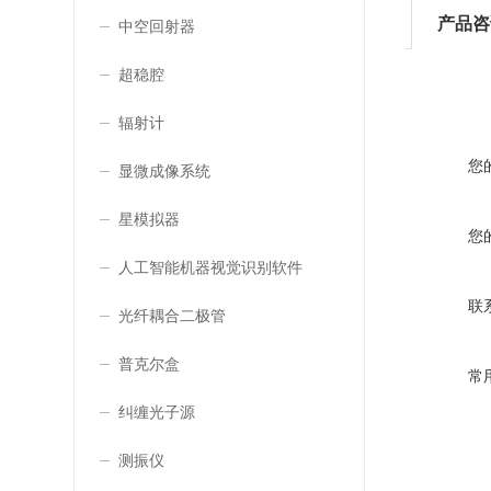
产品咨
中空回射器
超稳腔
辐射计
您
显微成像系统
星模拟器
您
人工智能机器视觉识别软件
联
光纤耦合二极管
普克尔盒
常
纠缠光子源
测振仪