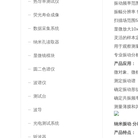
热导率测试仪
振动频率范围0
振幅分辨率 
荧光寿命成像
扫描场范围50
数据采集系统
显微放大10x
灵活的样本
纳米孔读取器
用于观察测
专业振动分
显微镜模块
产品应用：
圆二色谱仪
微对象、微
测定振动谱
波谱仪
确定振动形状
测试台
确定共振频
测量薄膜和
波导
光电测试系统
纳米振动 分
产品特点：
斩波器