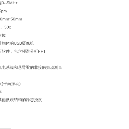
--5MHz
5pm
mm*50mm
、50x
定位
量物体的USB摄像机
析软件，包含频谱分析FFT
机电系统和悬臂梁的非接触振动测量
(平面振动)
率
其他微观结构的静态挠度