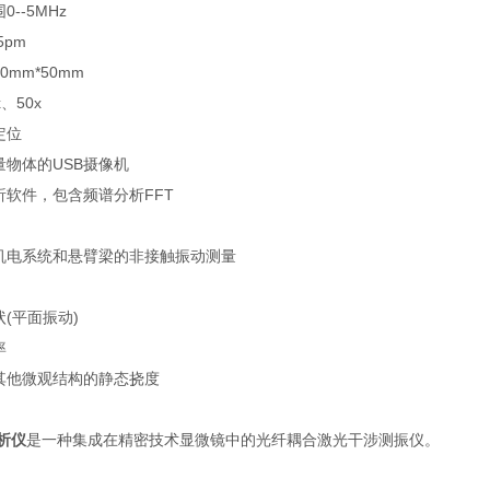
--5MHz
5pm
mm*50mm
、50x
定位
量物体的USB摄像机
析软件，包含频谱分析FFT
机电系统和悬臂梁的非接触振动测量
(平面振动)
率
其他微观结构的静态挠度
析仪
是一种集成在精密技术显微镜中的光纤耦合激光干涉测振仪。