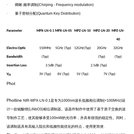
·
啁啾
-
频率调制
(Chirping - Frequency modulation)
·
量子密钥分配
(Quantum Key Distribution)
Parameter
MPX-LN-0.1
MPX-LN-05
MPZ-LN-10
MPZ-LN-20
MPZ-LN-
40
Electro-Optic
150MHz
5GHz (Typ)
12GHz(Typ)
20GHz
32GHz
Bandwidth
(Typ)
(Typ)
(Typ)
Insertion Loss
3.5dB (Typ)
2.5dB (Typ)
V
3V (Typ)
6V (Typ)
5V (Typ)
7V (Typ)
П
Phot
Photline
NIR-MPX-LN-0.1
是专为
1000nm
波长低频相位调制
(<100MHz)
设
计一款铌酸锂
(LiNbO3)
相位调制器。
该器件制作中使用了基于质子交换的波
导制作工艺，使其能够承受
100mW
的光功率，并具有很强的稳定性。
同时，
该调制器具有高输入阻抗和低频性能优化的特点，使用更简便
.