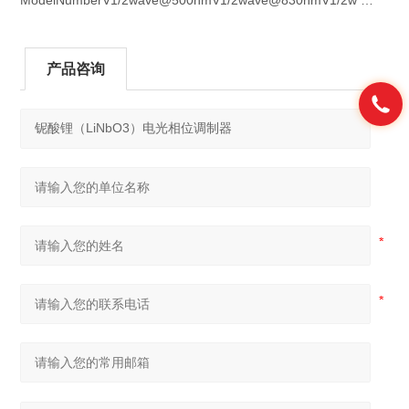
ModelNumberV1/2wave@500nmV1/2wave@830nmV1/2w …
产品咨询