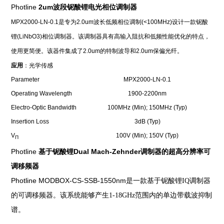
Photline
2um
波段铌酸锂
电光相位调制器
MPX2000-LN-0.1
是专为
2.0um
波长低频相位调制
(<100MHz)
设计一款铌酸
锂
(LiNbO3)
相位调制器。该调制器具有高输入阻抗和低频性能优化的特点，
使用更简便。该器件集成了
2.0um
的特制波导和
2.0um
保偏光纤。
应用
：光学传感
Parameter
MPX2000-LN-0.1
Operating Wavelength
1900-2200nm
Electro-Optic Bandwidth
100MHz (Min); 150MHz (Typ)
Insertion Loss
3dB (Typ)
V
100V (Min); 150V (Typ)
П
Photline
Dual Mach-Zehnder
基于铌酸锂
调制器的超高分辨率可
调移频器
Photline
MODBOX-CS-SSB-1550nm
是一款基于铌酸锂IQ调制器
的可调移频器。该系统能够产生1-18GHz范围内的单边带载波抑制
谱。