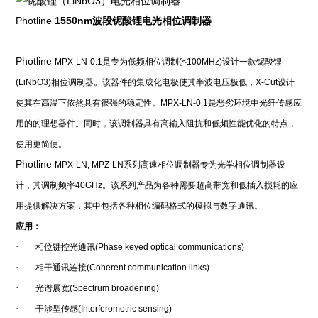
Photline
1550nm
波段铌酸锂
电光相位调制器
Photline
MPX-LN-0.1
是专为低频相位调制
(<100MHz)
设计一款铌酸锂
(LiNbO3)
相位调制器。该器件的集成化电极使其半波电压极低，
X-Cut
设计
使其在高温下依然具有很强的稳定性。
MPX-LN-0.1
是恶劣环境中光纤传感应
用的的理想器件。同时，
该调制器具有高输入阻抗和低频性能优化的特点，
使用更简便
。
Photline
MPX-LN, MPZ-LN
系列高速相位调制器专为光学相位调制器设
计，其调制频率
40GHz
。该系列产品为各种需要超高带宽和低插入损耗的应
用提供解决方案，其中包括各种相位编码格式的模拟与数字通讯。
应用：
·
相位键控光通讯
(Phase keyed optical communications)
·
相干通讯连接
(Coherent communication links)
·
光谱展宽
(Spectrum broadening)
·
干涉型传感
(Interferometric sensing)