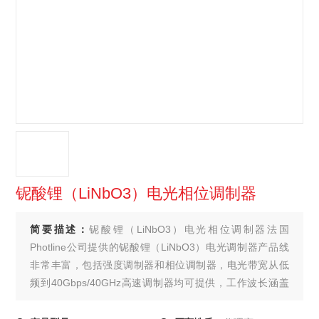
铌酸锂（LiNbO3）电光相位调制器
简要描述：
铌酸锂（LiNbO3）电光相位调制器法国
Photline公司提供的铌酸锂（LiNbO3）电光调制器产品线
非常丰富，包括强度调制器和相位调制器，电光带宽从低
频到40Gbps/40GHz高速调制器均可提供，工作波长涵盖
了800nm, 1060nm, 1300nm, 1550nm和2um。与Photline
公司的射频驱动配合，Photline调制器为科研实验和工业系