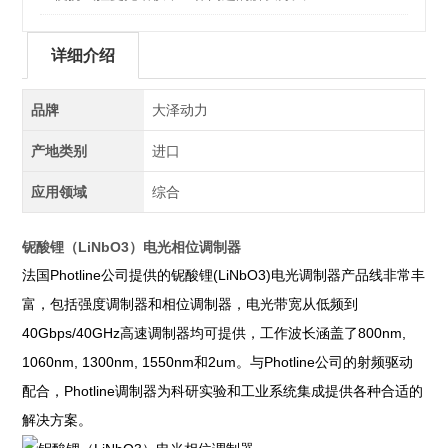
详细介绍
品牌
大泽动力
产地类别
进口
应用领域
综合
铌酸锂（LiNbO3）电光相位调制器
Photline
(LiNbO3)
法国
公司提供的铌酸锂
电光调制器产品线非常丰
富，包括强度调制器和相位调制器，电光带宽从低频到
40Gbps/40GHz
800nm,
高速调制器均可提供，工作波长涵盖了
1060nm, 1300nm, 1550nm
2um
Photline
和
。与
公司的射频驱动
Photline
配合，
调制器为科研实验和工业系统集成提供各种合适的
解决方案。