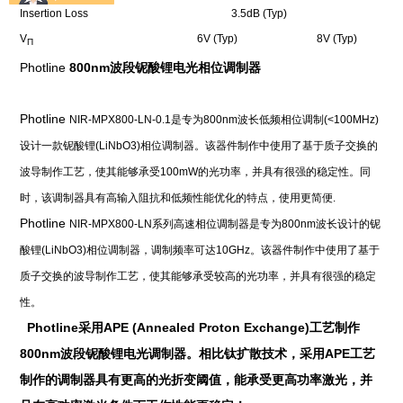
Insertion Loss
3.5dB (Typ)
V
6V (Typ)
8V (Typ)
П
Photline
800nm
波段铌酸锂
电光相位调制器
Photline
NIR-MPX800-LN-0.1
是专为
800nm
波长低频相位调制
(<100MHz)
设计一款铌酸锂
(LiNbO3)
相位调制器。该器件制作中使用了基于质子交换的
波导制作工艺，使其能够承受
100mW
的光功率，并具有很强的稳定性。同
时，该调制器具有高输入阻抗和低频性能优化的特点，使用更简便
.
Photline
NIR-MPX800-LN
系列高速相位调制器是专为
800nm
波长设计的铌
酸锂
(LiNbO3)
相位调制器，调制频率可达
10GHz
。该器件制作中使用了基于
质子交换的波导制作工艺，使其能够承受较高的光功率，并具有很强的稳定
性。
Photline
APE (Annealed Proton Exchange)
采用
工艺制作
800nm
APE
波段铌酸锂
电光调制器。相比钛扩散技术，采用
工艺
制作的调制器具有更高的光折变阈值，能承受更高功率激光，并