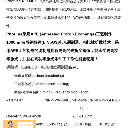
Photline
NIR-MPX-LN
系列高速相位调制器是专为
1000nm
波长设计的铌酸
锂
(LiNbO3)
相位调制器，调制频率可达
10GHz
。该器件制作中使用了基于质
子交换的波导制作工艺，使其能够承受
100mW
的光功率，并具有很强的稳定
性。
Photline
APE (Annealed Proton Exchange)
采用
工艺制作
1000nm
(LiNbO3)
波段铌酸锂
电光调制器。相比钛扩散技术，采
APE
用
工艺制作的调制器具有更高的光折变阈值，能承受更高功
率激光，并且在高功率激光条件下工作性能更稳定！
铌酸锂（LiNbO3）电光相位调制器
应用：
·
光谱展宽
(Spectrum broadening)
·
干涉型传感
(Interferometric sensing)
·
啁啾
-
频率调制
(Chirping - Frequency modulation)
Parameter
NIR-MPX-LN-0.1
NIR-MPX-LN-
NIR-MPX-LN-10
05
Operating Wavelength
980-1150nm
Electro-Optic Bandwidth
150MHz (Typ)
5GHz (Typ)
8GHz(Typ)