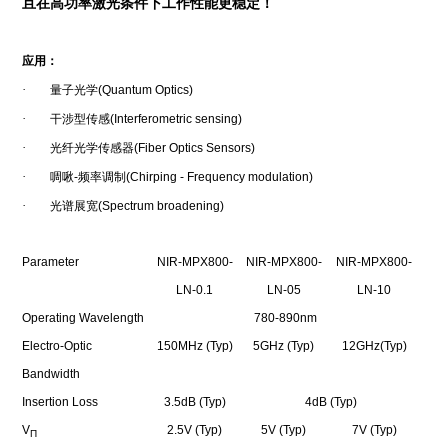
且在高功率激光条件下工作性能更稳定！
应用：
·
量子光学
(Quantum Optics)
·
干涉型传感
(Interferometric sensing)
·
光纤光学传感器
(Fiber Optics Sensors)
·
啁啾
-
频率调制
(Chirping - Frequency modulation)
·
光谱展宽
(Spectrum broadening)
Parameter
NIR-MPX800-
NIR-MPX800-
NIR-MPX800-
LN-0.1
LN-05
LN-10
Operating Wavelength
780-890nm
Electro-Optic
150MHz (Typ)
5GHz (Typ)
12GHz(Typ)
Bandwidth
Insertion Loss
3.5dB (Typ)
4dB (Typ)
V
2.5V (Typ)
5V (Typ)
7V (Typ)
П