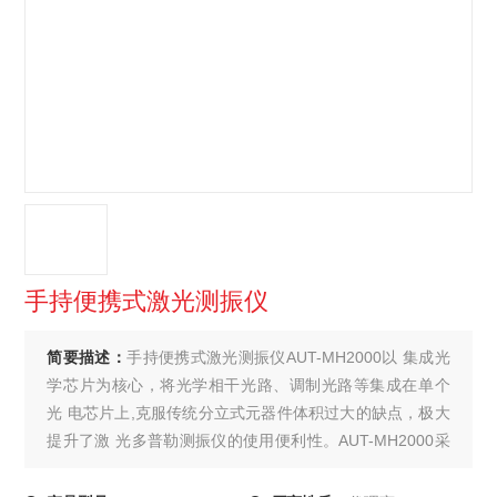
手持便携式激光测振仪
简要描述：
手持便携式激光测振仪AUT-MH2000以 集成光
学芯片为核心，将光学相干光路、调制光路等集成在单个
光 电芯片上,克服传统分立式元器件体积过大的缺点，极大
提升了激 光多普勒测振仪的使用便利性。AUT-MH2000采
样率为65Msps， 同时也具有较好的噪声性能，蕞远支持
10m的测试距离。