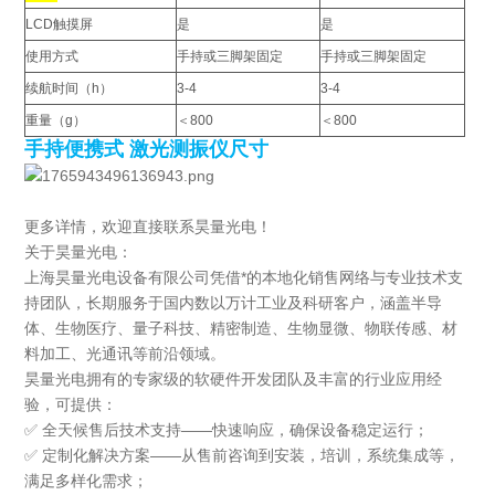
LCD触摸屏
是
是
使用方式
手持或三脚架固定
手持或三脚架固定
续航时间（h）
3-4
3-4
重量（g）
＜800
＜800
手持便携式 激光测振仪尺寸
更多详情，欢迎直接联系昊量光电！
关于昊量光电：
上海昊量光电设备有限公司凭借*的本地化销售网络与专业技术支
持团队，长期服务于国内数以万计工业及科研客户，涵盖半导
体、生物医疗、量子科技、精密制造、生物显微、物联传感、材
料加工、光通讯等前沿领域。
昊量光电拥有的专家级的软硬件开发团队及丰富的行业应用经
验，可提供：
✅ 全天候售后技术支持——快速响应，确保设备稳定运行；
✅ 定制化解决方案——从售前咨询到安装，培训，系统集成等，
满足多样化需求；