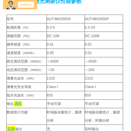
手持便携式 激光测振仪性能参数
型号
AUT-MH2000S
AUT-MH2000P
检测距离（m）
0.3-5
0.3-10
测频范围（Hz）
DC-10K
DC-100K
频率精度（Hz）
0.01
0.01
速度精度（mm/s）
0.05
0.01
静态测试范围（mm/s）
＜4500
＜4500
动态测试范围（mm/s）
＜50
＜200
测量光波长（nm）
1310
1310
测量光安全等级
Class I
Class I
指示光波长（nm）
655
655
镜头
调焦
手动可调
手动可调
数据统计功能
时域振动量统计，频谱
时域振动量统计，频谱
分析
分析，时频分析
音频
输出
无
实时输出