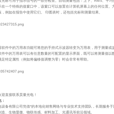
直光标可用于指示信号的一部分检查。自动测量包括：上下、RMS、平均
示在一个特殊的值窗口中，该窗口可以放置在计算机屏幕上的任何位置。
板，例如在报告中使用它们。 印图表时，还包括光标和测量结果。
器软件中的万用表功能可将您的手持式示波器转变为万用表，用于测量或
软件中的万用表可以有任意数量的可配置的显示界面，既可以将测量值以
满足特定属性（例如将偏移值调整为零）时会非常有帮助。
欢迎直接联系昊量光电！
电
：
电设备有限公司凭借*的本地化销售网络与专业技术支持团队，长期服务
制造、生物显微、物联传感、材料加工、光通讯等前沿领域。