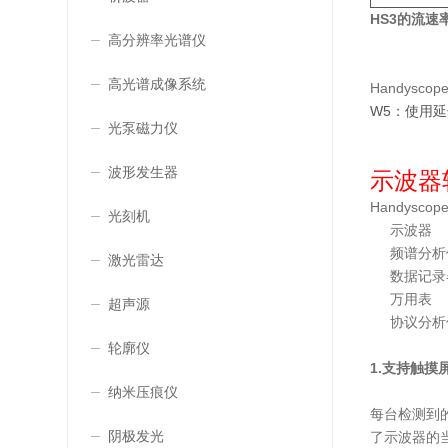
HS3的
流速
高分辨率光谱仪
高光谱成像系统
Handysc
W5：使用
光泵磁力仪
波形发生器
示波器
Handysc
光刻机
示波器
频谱分析
激光雷达
数据记录
万用表
超声源
协议分析
轮廓仪
1.支持触摸
纳米压痕仪
每台检测到
阴极发光
了示波器的