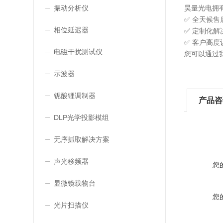
昊量光电拥
振动分析仪
✅ 全天候
相位延迟器
✅ 定制化
✅ 客户高
电磁干扰测试仪
您可以通过
示波器
铌酸锂调制器
产品咨
DLP光学投影模组
无序抓取解决方案
声光移频器
您
显微镜载物台
您
光片扫描仪