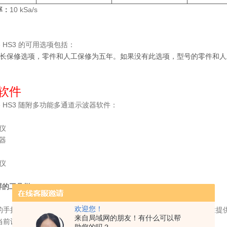
率：
10 kSa/s
ope HS3 的可用选项包括：
延长保修选项，零件和人工保修为五年。如果没有此选项，型号的零件和人
软件
ope HS3 随附多功能多通道示波器软件：
仪
器
仪
屏的工具栏
欢迎您！
的手持式示波器都配有示波器工具栏和通道工具栏。这些便捷的工具栏提
来自局域网的朋友！有什么可以帮
当前设置，并允许更改所有设置。这些大按钮非常适合触摸屏操作。