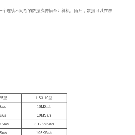
将创建一个连续不间断的数据流传输至计算机。随后，数据可以在屏
25型
HS3-10型
a/s
10
MSa/s
a/s
10
MSa/s
MSa/s
3.125
MSa/s
Sa/s
195
K
Sa/s