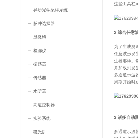
这些工具栏
异步光学采样系统
脉冲选择器
2.综合任意
显微镜
为了生成测
检漏仪
任意波形发
生器那样。然
振荡器
并加载到发
多通道示波
传感器
周期开始时
水听器
高速控制器
3.诸多自动
实验系统
多通道示波
磁光阱