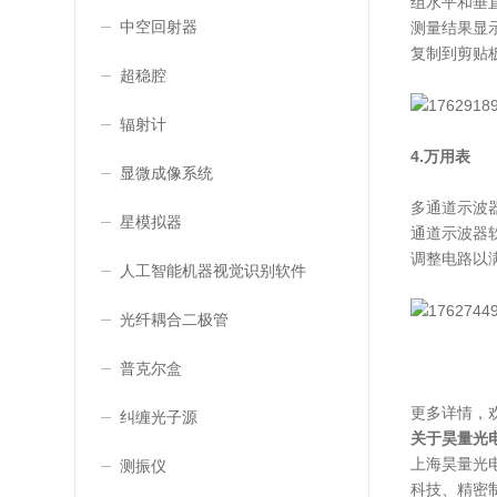
组水平和垂
中空回射器
测量结果显
复制到剪贴
超稳腔
辐射计
4.万用表
显微成像系统
多通道示波
星模拟器
通道示波器
调整电路以
人工智能机器视觉识别软件
光纤耦合二极管
普克尔盒
更多详情，
纠缠光子源
关于
昊量光
上海昊量光
测振仪
科技、精密