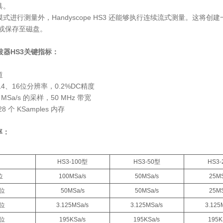
具。
式进行测量外，Handyscope HS3 还能够执行连续流式测量。这
/或保存至磁盘。
波器HS3
关键指标：
道
14、16位分辨率，0.2%DC精度
 MSa/s 的采样，50 MHz 带宽
8 个 KSamples 内存
率：
HS3-100型
HS3-50型
HS3-
位
100MSa/s
50
MSa/s
25
MS
2位
50
MSa/s
50
MSa/s
25
MS
4位
3.125
MSa/s
3.125
MSa/s
3.125
6位
195K
Sa/s
195
K
Sa/s
195
K