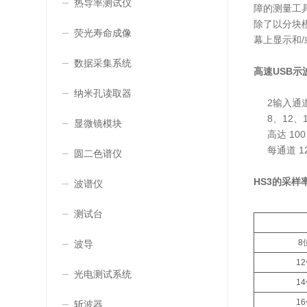
热导率测试仪
障的测量工
除了以分块模
荧光寿命成像
幕上显示和
数据采集系统
高速USB示
纳米孔读取器
2输入通
8、12、
显微镜模块
高达 100
每通道 12
圆二色谱仪
HS3的
采样
波谱仪
测试台
8
波导
1
光电测试系统
1
1
斩波器