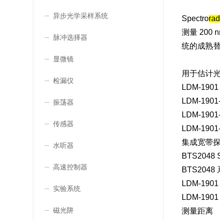
异步光学采样系统
Spectro
rad
测量 200 n
脉冲选择器
统的成熟替
显微镜
用于估计
检漏仪
LDM-1
LDM-1901-Z
振荡器
LDM-1901-Z
传感器
LDM-1901-Z
集成宽带
水听器
BTS2048 S
高速控制器
BTS20
LDM-1901
实验系统
LDM-1
磁光阱
测量距离