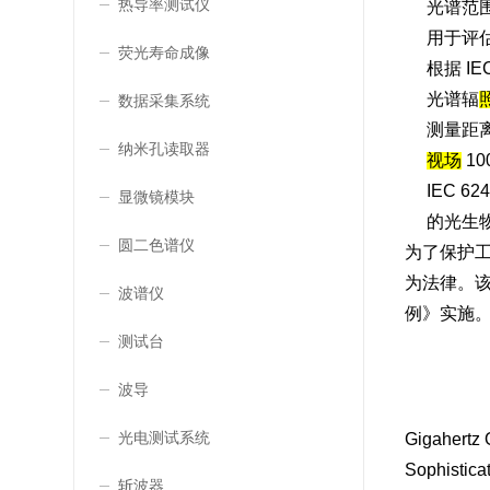
热导率测试仪
光谱范围 
用于评
荧光寿命成像
根据 IEC
光谱辐
数据采集系统
测量距离 
纳米孔读取器
视场
10
IEC 
显微镜模块
的光生
圆二色谱仪
为了保护工
为法律。该
波谱仪
例》实施
测试台
波导
光电测试系统
Gigahert
Sophistica
斩波器