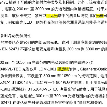
 EN 62471 描述了可能的光辐射危害类型及其限制。此外，该
需要在 200 nm 至 3000 nm 的光谱范围内测量辐照度。对于对视
度测量。该标准规定，紫外或
可见光
谱中的测量应与使用双
光栅
制，例如白光 LED，则阵列
光谱仪
等替代测量系统可能是合适
设备时考虑光源属性
栅的主要论点是它们的内部杂散光低。这对于测量宽带光源的较
 / EN 62471 不要求使用双光栅和测量从 200 nm 到 3000 n
00 nm 至 1050 nm 光谱范围内光源风险组的光谱辐射仪
048-VL-TEC 光谱仪和 LDM-1901
望远镜
附件，Gigahertz
量测量设备。它覆盖了 300 nm 至 1050 nm 的光谱范围，适用于 U
望远镜的 BTS2048-VL-TEC 有一个 80° 视场扩散器，
DM-1901 望远镜的 BTS2048-VL-TEC 测量光谱辐射度，
蓝光危害，这是通过 300 nm 至 700 nm 光谱范围内的光谱
IEC 62471 在评估蓝光对光源和灯具危害中的应用"是非常相关的。