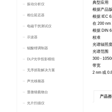
典型应用
振动分析仪
根据产品
相位延迟器
根据 IEC
在 200 
电磁干扰测试仪
根据 DIN
示波器
校准
光谱辐照
铌酸锂调制器
光谱范围
300 - 1
DLP光学投影模组
带宽
无序抓取解决方案
2 nm 或 
声光移频器
显微镜载物台
产品咨
光片扫描仪