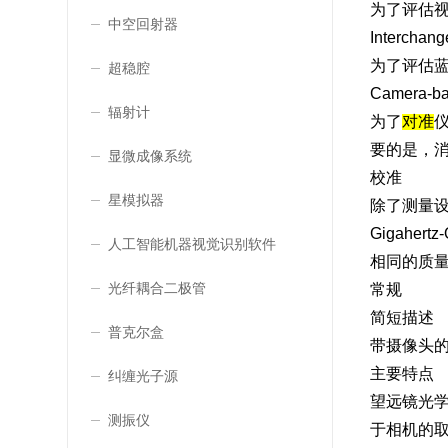
为了评估视网
中空回射器
Interchan
为了评估蓝光
超稳腔
Camera-ba
辐射计
为了
对准
仪
要的是，
显微成像系统
校准
星模拟器
除了测量设
Gigahe
人工智能机器视觉识别软件
相同的质
光纤耦合二极管
常规
简短描述
普克尔盒
带摄像头
主要特点
纠缠光子源
望远镜光学元
测振仪
于相机的