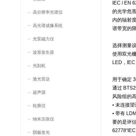
IEC /
的光学危害，
高分辨率光谱仪
内的辐射
高光谱成像系统
谱带宽的限
光泵磁力仪
选择测量
波形发生器
使用双光
LED，IEC
光刻机
激光雷达
用于确定 3
通过 BTS2
超声源
风险组的高质
• 未连接
轮廓仪
• 带有 L
纳米压痕仪
要的是评估
62778“
阴极发光