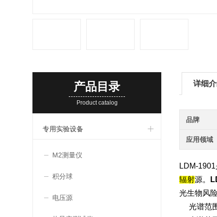
详细介
产品目录
Product catalog
品牌
专用实验设备
应用领域
M2测量仪
LDM-1
积分球
辐射
源。
L
光生物风
电压源
光谱范围内