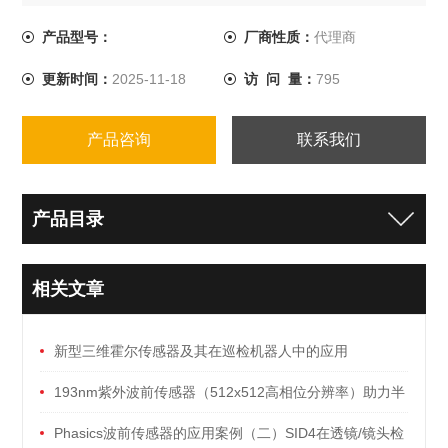
便于多种光纤光栅传感器的串联组网。
产品型号：
厂商性质：
代理商
更新时间：
2025-11-18
访 问 量：
795
产品咨询
联系我们
产品目录
相关文章
新型三维霍尔传感器及其在巡检机器人中的应用
193nm紫外波前传感器（512x512高相位分辨率）助力半
导体/光刻机行业发展！
Phasics波前传感器的应用案例（二）SID4在透镜/镜头检