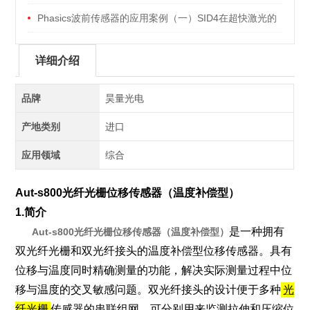
测方面的解决方案
Phasics波前传感器的应用案例（一）SID4在超快激光的
前沿应用
详细介绍
品牌
昊量光电
产地类别
进口
应用领域
综合
Aut-s800光纤光栅位移传感器（温度补偿型）
1.简介
是一种拥有
Aut-s800光纤光栅位移传感器（温度补偿型）
双
光纤
光栅
和双光纤接头的温度补偿型位移传感器。具有
位移与温度同时精确测量的功能，解决实际测量过程中位
移与温度的交叉敏感问题。双光纤接头的设计便于多种
光
纤光栅
传感器的串联组网。可分别用来监测拉伸和压缩位