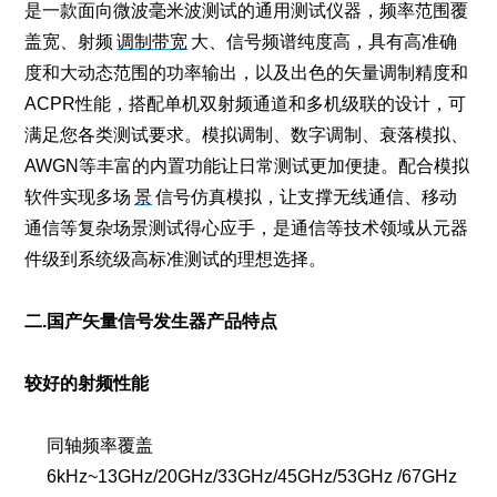
是一款面向微波毫米波
测试的通用测试仪器，频率范围覆
盖宽、射频
调制带宽
大、信号频谱纯度高，具有高准确
度和大动态范围的功率输出，以及出色的矢量调制精度和
ACPR性能，搭配单机双射频通道和多机级联的设计，可
满足您各类测试要求。模拟调制、数字调制、衰落模拟、
AWGN等丰富的内置功能让日常测试更加便捷。配合模拟
软件实现多场
景
信号仿真模拟，让支撑无线通信、移动
通信等复杂场景测试得心应手，是通信等技术领域从元器
件级到系统级高标准测试的理想选择。
二.
国产矢量信号发生器
产品特点
较好的射频性能
同轴频率覆盖
6kHz~13GHz/20GHz/33GHz/45GHz/53GHz /67GHz