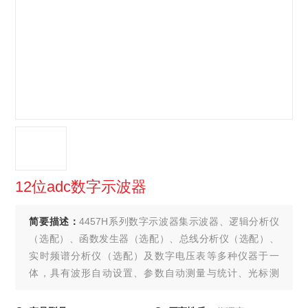
12位adc数字示波器
简要描述：
4457H系列数字示波器集示波器、逻辑分析仪
（选配）、函数发生器（选配）、总线分析仪（选配）、
实时频谱分析仪（选配）及数字电压表等多种仪器于一
体，具有波形自动设置、参数自动测量与统计、光标测
量、数学运算、FFT频谱分析、波形录制与回放、串行总线
分析（选配）、极限模板测试（选配）、功率测量与分析