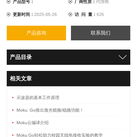
产品型号：
厂商性质：
代理商
（选配）、波特图分析（选配）、眼图及抖动分析（选
更新时间：
2025-05-26
访 问 量：
626
配）等功能。12位adc数字示波器
产品咨询
联系我们
产品目录
相关文章
示波器的基本工作原理
Moku: Go推出激光锁频/稳频功能！
Moku云编译介绍
Moku:Go轻松助力校园无线电接收实验的教学