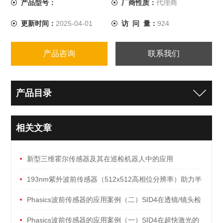
产品型号：
厂商性质：
代理商
更新时间：
2025-04-01
访 问 量：
924
产品咨询
联系我们
产品目录
相关文章
新型三维霍尔传感器及其在巡检机器人中的应用
193nm紫外波前传感器（512x512高相位分辨率）助力半
导体/光刻机行业发展！
Phasics波前传感器的应用案例（二）SID4在透镜/镜头检
测方面的解决方案
Phasics波前传感器的应用案例（一）SID4在超快激光的