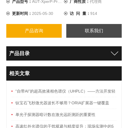
产品型号：
AUT-XperP-Projector
厂商性质：
代理商
更新时间：
2025-05-30
访 问 量：
914
产品咨询
联系我们
产品目录
相关文章
“自带AI”的超高效液相色谱仪（UHPLC）——方法开发轻
松搞定！
钛宝石飞秒激光器波长不够用？ORIA扩展器一键覆盖
340-4090nm
单光子探测器暗计数在激光远距测距的重要性
高速红外光谱仪的干扰规避与精度提升：现场实测中的5