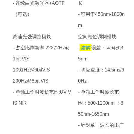
- 连续白光激光器+AOTF
长
（可选）
- 可用于450nm-1800n
m
高速光强调控模块
空间相位调制模块
- 占空比刷新率:22272Hz@
-
波前
误差： λ/6@63
1bit VIS
5nm
1091Hz@6bitVIS
- 响应速度：14.5ms/6
290Hz@8bit VIS
0Hz
- 单独工作时波长范围:UV V
- 单独工作时波长范
IS NIR
围：500-1200nm ；8
50nm-1650nm
- 针对单一波长的出厂