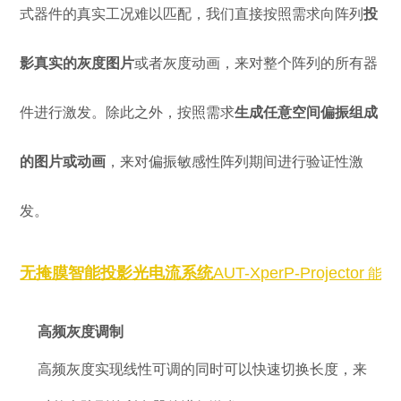
式器件的真实工况难以匹配，我们直接按照需求向阵列
投
影真实的灰度图片
或者灰度动画，来对整个阵列的所有器
件进行激发。除此之外，按照需求
生成任意空间偏振组成
的图片或动画
，来对偏振敏感性阵列期间进行验证性激
发。
无掩膜智能投影光电流系统
AUT-
XperP-Projector
能为
高频灰度调制
高频灰度实现线性可调的同时可以快速切换长度，来