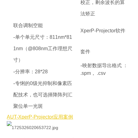
校正，剩余波长的算
法矫正
联合调制空能
XperP-Projector软件
-
单个单元尺寸：811nm*81
1nm（@808nm工作理想尺
套件
寸）
-
映射数据导出格式 ：
-
分辨率：28*28
.spm， .csv
-
专悧的0级光抑制和像素匹
配技术，也可选择降阵列汇
聚位单一光斑
AUT-
XperP-Projector应用案例