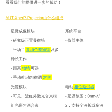
看看我们能提供进一步的帮助！
AUT-
XperP-Projector由什么组成
显微成像模块
系统平台
- 研究级正置显微镜
- 仪器主体
- 平场半
复消色差物镜
及多
种长工作
- 距离
物镜
可选
- 手动/电动粗微调
对焦
光源模块
电动
相位延迟器
- 可见、近红外激光合束模
- 延迟范围：0nm-λ/
组光斑匀画合束
2，支持全波长或多波