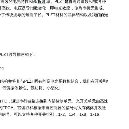
料，具有高效的电光特性和高
折射
率。PLZT是将高通道数和/或各种
其高效、电压诱导指数变化，即电光效应，使热串扰无集成、
)减小了传统波导的弯曲半径。PLZT材料的晶体结构以及我们的光
LZT波导描述如下：
极结构并将其与PLZT固有的高电光系数相结合，我们在开关和/
、低偏振依赖性、低功耗、小型化。
台PC，通过串行链路连接到内部控制单元。光开关单元由高速
组的FPGA。它读取和根据来自控制器的信号写入存储体并发送
可以支持各种开关排列，1x2、1x4、1x8、1x16、