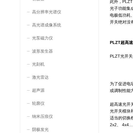
此外，PLZT
光子功能集
高分辨率光谱仪
电极低功耗、
开关绝对没
高光谱成像系统
光泵磁力仪
PLZT超高
波形发生器
PLZT光开关
光刻机
激光雷达
为了促进电场
超声源
或调制性能方
轮廓仪
超高速光开
光开关模块和
纳米压痕仪
适当的切换模
2x2、 4x4....
阴极发光