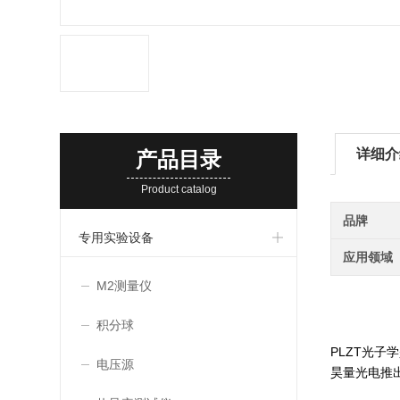
详细介
产品目录
Product catalog
品牌
专用实验设备
应用领域
M2测量仪
积分球
PLZT光子
电压源
昊量光电
推