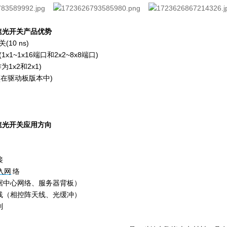
高速光开关产品优势
10 ns)
x1~1x16端口和2x2~8x8端口)
为1x2和2x1)
(在驱动板版本中)
高速光开关应用方向
接
入网
络
据中心网络、服务器背板）
线（
相控阵
天线、光缓冲）
制