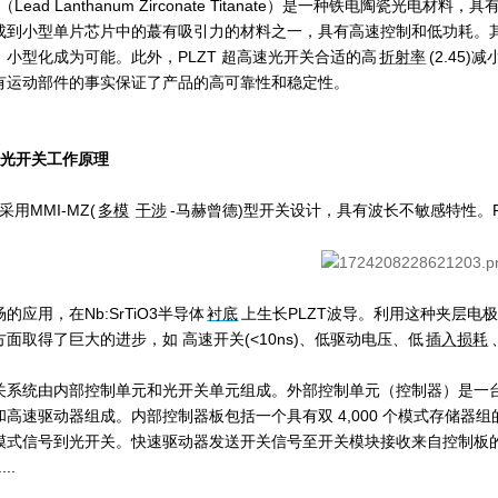
（Lead Lanthanum Zirconate Titanate）是一种铁电陶瓷光电材
成到小型单片芯片中的蕞有吸引力的材料之一，具有高速控制和低功耗。
小型化成为可能。此外，PLZT 超高速光开关合适的高
折射率
(2.45
有运动部件的事实保证了产品的高可靠性和稳定性。
速光开关
工作原理
采用MMI-MZ(
多模
干涉
-马赫曾德)型开关设计，具有波长不敏感特性。P
的应用，在Nb:SrTiO3半导体
衬底
上生长PLZT波导。利用这种夹层电
面取得了巨大的进步，如 高速开关(<10ns)、低驱动电压、低
插入损耗
关系统由内部控制单元和光开关单元组成。外部控制单元（控制器）是一
高速驱动器组成。内部控制器板包括一个具有双 4,000 个模式存储器
式信号到光开关。快速驱动器发送开关信号至开关模块接收来自控制板的信号。
...