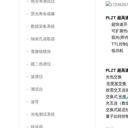
热导率测试仪
荧光寿命成像
PLZT 超
超快速开关(
数据采集系统
可扩展性(1
双向(即作
纳米孔读取器
TTL控制
低功耗
显微镜模块
圆二色谱仪
PLZT 超
波谱仪
光包交换
光突发交换
测试台
按需交叉连
交换式
光接
波导
光互连（数
交换式延迟
光电测试系统
量子比特控
斩波器