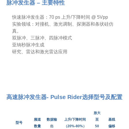
脉冲发生器
– 主要特性
快速脉冲发生器：
70 ps
上升
/
下降时间
@ 5Vpp
实验领域：对撞机、激光调制、探测器和条状硅仿
真。
双脉冲、三脉冲、四脉冲模式
亚纳秒脉冲生成
研究、雷达和激光雷达应用
高速脉冲发生器- Pulse Ride
r选择型号及配置
放大
Zui
频道
数据输
上升
/下降时间
至
基线
小
型
号
数量
出
（20%-80%）
50
偏移
冲