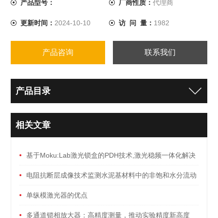
产品型号：
厂商性质：
代理商
更新时间：
2024-10-10
访 问 量：
1982
产品咨询
联系我们
产品目录
相关文章
基于Moku:Lab激光锁盒的PDH技术,激光稳频一体化解决
方案
电阻抗断层成像技术监测水泥基材料中的非饱和水分流动
单纵模激光器的优点
多通道锁相放大器：高精度测量，推动实验精度新高度