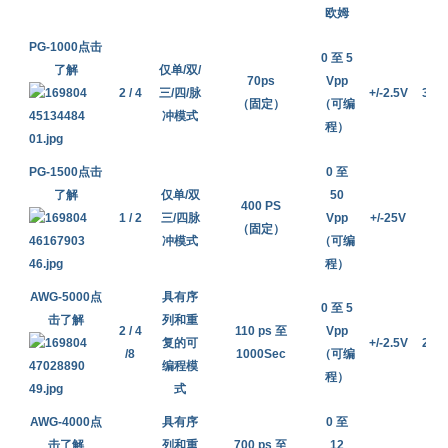
欧姆
度
PG-1000点击
0 至 5
了解
仅单
/双
/
70ps
Vpp
2 / 4
三
/四
/
脉
+/-2.5V
300
（固定）
（可编
冲模式
程）
PG-1500点击
0 至
了解
仅单
/双
50
400 PS
1 / 2
三/四脉
Vpp
+/-25V
1
n
（固定）
冲模式
（可编
程）
AWG-5000点
具有序
0 至 5
击了解
列和重
2 / 4
110 ps 至
Vpp
复的可
+/-2.5V
230
/8
1000
Sec
（可编
编程模
程）
式
AWG-4000点
具有序
0 至
击了解
列和重
700 ps 至
12