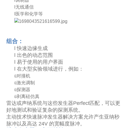
l调制器
l无线通信
l医学和化学等
组合：
l 快速边缘生成
l 出色的动态范围
l 易于使用的用户界面
l 在大型实验领域进行，例如：
ü
对撞机
ü
激光调制
ü
探测器
ü
剥离硅仿真
雷达或声纳系统与这些发生器Perfect匹配，可以更
好地测试和验证复杂的探测系统。
主动技术快速脉冲发生器解决方案允许产生亚纳秒
脉冲以及高达 24V 的宽幅度脉冲。