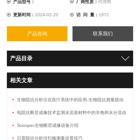
产品型号：
厂商性质：
代理商
更新时间：
2024-02-20
访 问 量：
1972
产品咨询
联系我们
产品目录
相关文章
生物阻抗分析仪在医疗系统中的应用-生物阻抗测量跳动
心脏时间变化
电阻抗断层成像技术监测水泥基材料中的非饱和水分流动
Sciospec生物断层成像设备介绍
日置阻抗分析仪扫频测量设置技巧