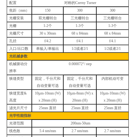
配置
对称的
Czerny Turner
焦距（
mm）
150
300
300
光栅安装
双光栅转台
三光栅转台
三光栅转台
光栅
1-2个
1-3个
1-3个
光栅尺寸
30 x 30mm
68 x 84mm
68 x 84mm
孔径
f/4.2
f/4.1
f/4.1
入口
/出口数
单输入
/单输出
1/2或者2/1
1/2或者2/1
光机械参数
机械驱动分
0.000072°/ step
辨率
狭缝类型
固定，千分尺和
固定，千分尺和
内部机动可变
自动变量可选
自动变量可选
狭缝宽度
&
10µm-10mm (W)
10µm-8mm (W) x
10µm-10mm (W)
高度
x 20mm (H)
20mm (H)
x 20mm (H)
滤光片尺寸
25mm 直径
25mm 直径
25mm 直径
光学性能指标
光谱范围
200nm-50um
线色散
5.4 nm/mm
2.7 nm/mm
2.7 nm/mm