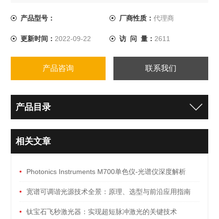
栅）。TMc300得益于其配置灵活 性和宽光谱覆盖范围是
我们zui受huan迎的一款单色仪。
产品型号：
厂商性质：
代理商
更新时间：
2022-09-22
访 问 量：
2611
产品咨询
联系我们
产品目录
相关文章
Photonics Instruments M700单色仪-光谱仪深度解析
宽谱可调谐光源技术全景：原理、选型与前沿应用指南
钛宝石飞秒激光器：实现超短脉冲激光的关键技术