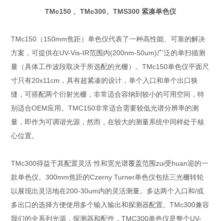
TMc150 、TMc300、TMS300 紧凑单色仪
TMc150（150mm焦距）单色仪代表了一种高性能、可靠的解决
方案，可提供在UV-Vis-IR范围内(200nm-50um)广泛的单扫描测
量（具体工作波段取决于所选配的光栅）。TMc150单色仪平面尺
寸只有20x11cm，具有超紧凑的设计，单个入口和单个出口狭
缝，可搭配两个衍射光栅，非常适合容纳到较小的可用空间，特
别适合OEM应用。TMC150非常适合需要较低光谱分辨率的测
量，即作为可调谐光源，然而，在较大的测量系统中同样处于核
心位置。
TMc300得益于其配置灵活 性和宽光谱覆盖范围zui受huan迎的一
款单色仪。300mm焦距的Czerny Turner单色仪包括三光栅转轮
以展现出灵活地在200-30um内的灵活测量。多达两个入口和/或
多出口的选择方便使用多个输入输出和探测器配置。TMc300兼容
我们的全系列光源，探测器和配件，TMC300单色仪是整个UV-