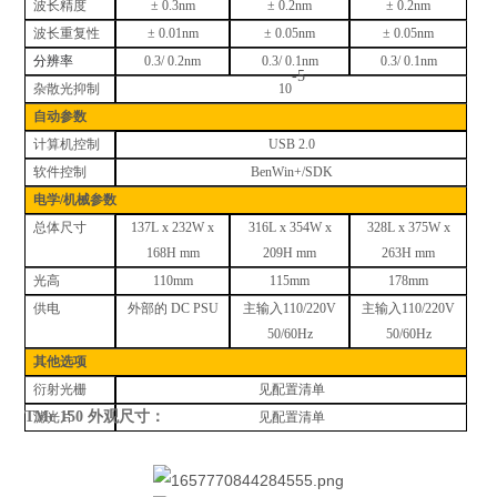
波长精度
± 0.3nm
± 0.2nm
± 0.2nm
波长重复性
± 0.01nm
± 0.05nm
± 0.05nm
分辨率
0.3/ 0.2nm
0.3/ 0.1nm
0.3/ 0.1nm
-5
杂散光抑制
10
自动参数
计算机控制
USB 2.0
软件控制
BenWin+/SDK
电学
/机械参数
总体尺寸
137L x 232W x
316L x 354W x
328L x 375W x
168H mm
209H mm
263H mm
光高
110mm
115mm
178mm
供电
外部的
DC PSU
主输入
110/220V
主输入
110/220V
50/60Hz
50/60Hz
其他选项
衍射光栅
见配置清单
TMc 150 外观尺寸：
滤光片
见配置清单