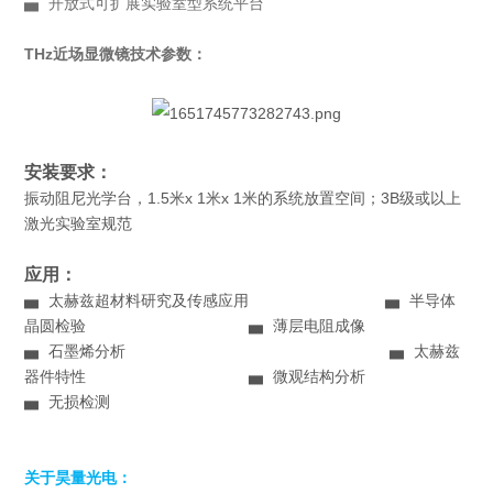
▅ 开放式可扩展实验室型系统平台
THz近场显微镜
技术参数：
安装要求：
振动阻尼光学台，1.5米x 1米x 1米的系统放置空间；3B级或以上
激光实验室规范
应用：
▅ 太赫兹超材料研究及传感应用 ▅ 半导体
晶圆检验 ▅ 薄层电阻成像
▅ 石墨烯分析 ▅ 太赫兹
器件特性 ▅ 微观结构分析
▅ 无损检测
关于昊量光电：