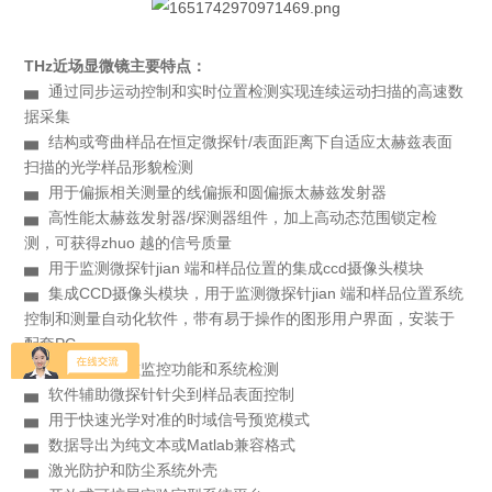
THz近场显微镜
主要特点：
▅ 通过同步运动控制和实时位置检测实现连续运动扫描的高速数
据采集
▅ 结构或弯曲样品在恒定微探针/表面距离下自适应太赫兹表面
扫描的光学样品形貌检测
▅ 用于偏振相关测量的线偏振和圆偏振太赫兹发射器
▅ 高性能太赫兹发射器/探测器组件，加上高动态范围锁定检
测，可获得zhuo 越的信号质量
▅ 用于监测微探针jian 端和样品位置的集成ccd摄像头模块
▅ 集成CCD摄像头模块，用于监测微探针jian 端和样品位置系统
控制和测量自动化软件，带有易于操作的图形用户界面，安装于
配套PC
▅ 软件实现对准监控功能和系统检测
▅ 软件辅助微探针针尖到样品表面控制
▅ 用于快速光学对准的时域信号预览模式
▅ 数据导出为纯文本或Matlab兼容格式
▅ 激光防护和防尘系统外壳