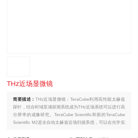
THz近场显微镜
简要描述：
THz近场显微镜：TeraCube利用高性能太赫兹
探针，结合时域泵浦探测系统成为THz近场系统可以进行高
分辨率的成像研究。TeraCube Scientific和新的TeraCube
Scientific M2是全自动太赫兹近场扫描系统，可以在光学实
验室中运行。这两种系统都可以在距离样品表面受控的距
离内对太赫兹场分布进行时域测量。TeraSpike近场微探针