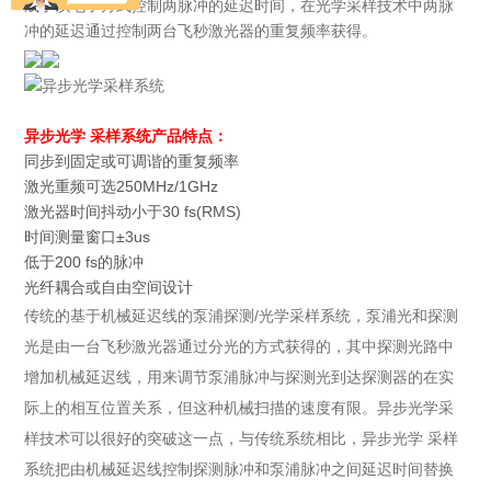
成了以电子方式控制两脉冲的延迟时间，在光学采样技术中两脉
冲的延迟通过控制两台飞秒激光器的重复频率获得。
异步光学 采样系统
产品特点：
同步到固定或可调谐的重复频率
激光重频可选250MHz/1GHz
激光器时间抖动小于30 fs(RMS)
时间测量窗口±3us
低于200 fs的脉冲
光纤耦合或自由空间设计
传统的基于机械延迟线的泵浦探测/光学采样系统，泵浦光和探测
光是由一台飞秒激光器通过分光的方式获得的，其中探测光路中
增加机械延迟线，用来调节泵浦脉冲与探测光到达探测器的在实
际上的相互位置关系，但这种机械扫描的速度有限。异步光学采
样技术可以很好的突破这一点，与传统系统相比，异步光学 采样
系统把由机械延迟线控制探测脉冲和泵浦脉冲之间延迟时间替换