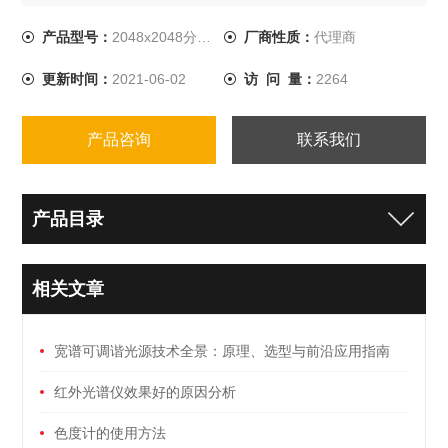
求，如小型化、动态化及大视场等要求。星模拟器液晶
LCOS（2048x2048分辨率）
产品型号：
2048x2048分辨率.
厂商性质：
代理商
更新时间：
2021-06-02
访 问 量：
2264
产品咨询
联系我们
产品目录
相关文章
宽谱可调谐光源技术全景：原理、选型与前沿应用指南
红外光谱仪效果好的原因分析
色度计的使用方法