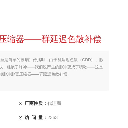
宽压缩器——群延迟色散补偿
至是简单的玻璃）传播时，由于群延迟色散（GDD），脉
快，延展了脉冲——我们说产生的脉冲变成了啁啾——这是
超短脉冲脉宽压缩器——群延迟色散补偿
厂商性质：
代理商
访 问 量：
2363