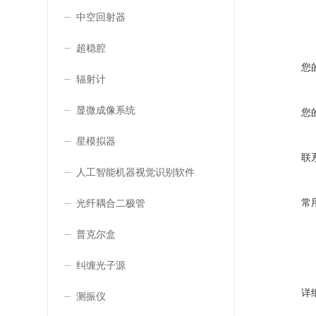
中空回射器
超稳腔
您
辐射计
显微成像系统
您
星模拟器
联
人工智能机器视觉识别软件
常
光纤耦合二极管
普克尔盒
纠缠光子源
详
测振仪