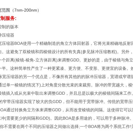
范围（7nm-200nm）
制服务:
控制的版本
冲压缩器
宽压缩器BOA使用一个精确制造的角立方体回射器，它将光束精确地反射
向。这避免了双棱镜和四棱镜设计的所有失真(参见脉冲压缩教程)。另外
一个距离(棱镜-棱角-立方体距离)来调整GDD。更妙的是，由于棱镜与角
一半。这种简单性产生了一种更紧凑、更方便、不变形、更便宜的设备。
A脉宽压缩器的另一个优点是，不像所有其他的的脉冲压缩器，宽谱或窄谱
二通过单一棱镜的情况下)上对角度分散光束的束裁剪。脉冲的带宽越大，
棱镜插入或从光束中取出来调整GDD，并且总是以极大的棱镜间隔来工作
统的窄带压缩器实现了较大的负GDD，但不能用于宽带脉冲。传统的宽带
OA通过转换角立方体来调整GDD，从而改变棱镜的间隔。这使得它可以同时运
nm)脉冲(需要更少的间隔和GDD)。因此BOA是多用途的，可以用于多种脉
统，你不需要在两个不同的压缩器之间做出选择;一个BOA将为两个系统工作!