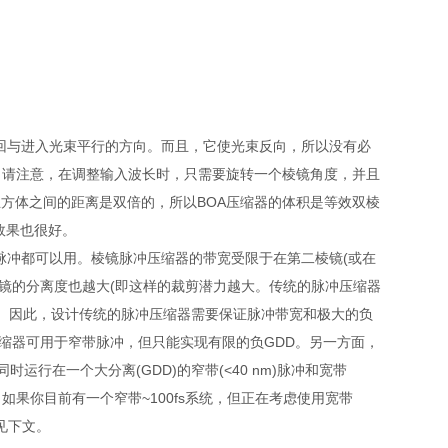
回与进入光束平行的方向。而且，它使光束反向，所以没有必
，请注意，在调整输入波长时，只需要旋转一个棱镜角度，并且
立方体之间的距离是双倍的，所以BOA压缩器的体积是等效双棱
效果也很好。
脉冲都可以用。棱镜脉冲压缩器的带宽受限于在第二棱镜(或在
棱镜的分离度也越大(即这样的裁剪潜力越大。传统的脉冲压缩器
。因此，设计传统的脉冲压缩器需要保证脉冲带宽和极大的负
压缩器可用于窄带脉冲，但只能实现有限的负GDD。另一方面，
行在一个大分离(GDD)的窄带(<40 nm)脉冲和宽带
冲。如果你目前有一个窄带~100fs系统，但正在考虑使用宽带
见下文。