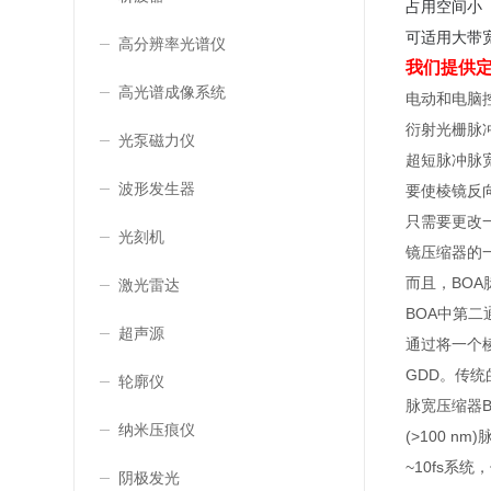
占用空间小
可适用大带宽
高分辨率光谱仪
我们提供定
高光谱成像系统
电动和电脑
衍射光栅脉
光泵磁力仪
超短脉冲脉
波形发生器
要使棱镜反
只需要更改
光刻机
镜压缩器的
而且，BO
激光雷达
BOA中第
超声源
通过将一个
GDD。传
轮廓仪
脉宽压缩器B
纳米压痕仪
(>100 
~10fs系
阴极发光