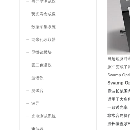
热导率测试仪
荧光寿命成像
数据采集系统
纳米孔读取器
显微镜模块
当超短脉冲
圆二色谱仪
脉冲变成了
Swamp 
波谱仪
Swamp 
测试台
宽波长范围
适用于大多数多
波导
一致透光率
非常容易操
光电测试系统
波长覆盖紫外到
斩波器