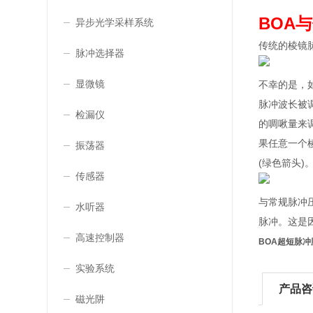
BOA
异步光学采样系统
传统的棱镜
脉冲选择器
显微镜
不幸的是，
脉冲波长被
检漏仪
的啁啾量来
果任意一个
振荡器
(绿色箭头)
传感器
与常规脉冲
水听器
脉冲。这是
高速控制器
BOA超短脉
实验系统
产品咨
磁光阱