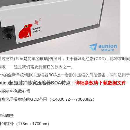
通过材料(甚至是简单的玻璃)传播时，由于群延迟色散(GDD)，脉冲在
啁啾——这是我们需要测量它的原因之一。
Optics的全新单棱镜脉冲压缩器BOA是一台脉冲压缩的简洁设备，同时适
Optics超短脉冲脉宽压缩器BOA特点：
详细参数请下载数据文件
内的材料色散补偿
光子显微镜的GDD范围（-14000fs2-- -70000fs2）
作和调整
红外（175nm-1700nm）