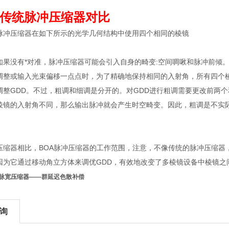
与传统脉冲压缩器对比
脉冲压缩器在如下所示的光学几何结构中使用四个相同的棱镜
如果没有*对准，脉冲压缩器可能会引入自身的畸变:空间啁啾和脉冲前倾
调整或输入光束偏移一点点时，为了精确地保持相同的入射角，所有四个棱
调整GDD。不过，粗调和细调是分开的。对GDD进行粗调需要更改前两个
棱镜的入射角不同，那么输出脉冲就会产生时空畸变。因此，粗调是不实
。
压缩器相比，BOA脉冲压缩器的工作范围，注意，不像传统的脉冲压缩器，
因为它通过移动角立方体来调优GDD，有效地改变了多棱镜设备中棱镜之
冲脉宽压缩器——群延迟色散补偿
询