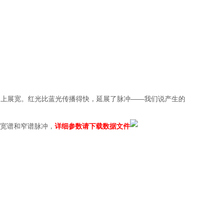
时间上展宽。红光比蓝光传播得快，延展了脉冲——我们说产生的
用于宽谱和窄谱脉冲，
详细参数请下载数据文件