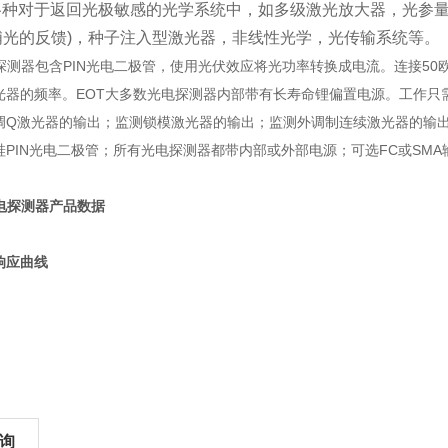
各种对于返回光极敏感的光学系统中，如多级激光放大器，光参量
泵浦光的反馈)，种子注入型激光器，非线性光学，光传输系统等。
电探测器包含PIN光电二极管，使用光伏效应将光功率转换成电流。连接5
光器的频率。EOT大多数光电探测器内部带有长寿命锂偏置电源。工作只
调Q激光器的输出；监测锁模激光器的输出；监测外调制连续激光器的输
硅PIN光电二极管；所有光电探测器都带内部或外部电源；可选FC或SMA
光电探测器产品数据
响应曲线
询