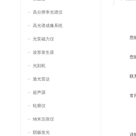
高分辨率光谱仪
高光谱成像系统
您
光泵磁力仪
波形发生器
您
光刻机
联
激光雷达
超声源
常
轮廓仪
纳米压痕仪
阴极发光
详