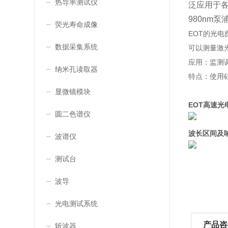
热导率测试仪
泛应用于
980nm
荧光寿命成像
EOT的光
数据采集系统
可以测量激
应用：监测
纳米孔读取器
特点：使用
显微镜模块
EOT高速
圆二色谱仪
波长区间及
波谱仪
测试台
波导
光电测试系统
产品咨
斩波器