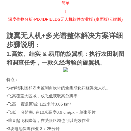
简单
↓
深度作物分析-PIX4DFIELDS无人机软件农业版 (桌面版/云端版)
旋翼无人机+多光谱整体解决方案
详细
步骤说明
：
1.高效、结实 & 易用的旋翼机：执行农田制图
和调查任务，一款久经考验的旋翼机。
特点：
•为作物制图和农田监测而设计的全集成化四旋翼无人机。
•飞高覆盖大区域，或飞低获取高分辨率:
▪飞高 = 覆盖区域: 122米时0.65 km²
▪飞低 = 分辨率: 在10米高度0.9 cm/px – 单张图片
•垂直起飞和降落，在受限区域也可以高效作业
•3块电池保障作业 3 x 25分钟