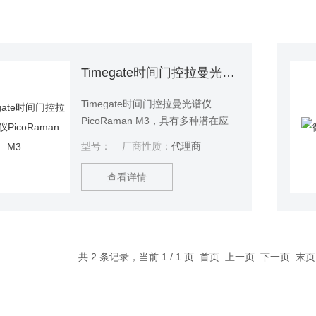
Timegate时间门控拉曼光谱仪PicoRaman M3
Timegate时间门控拉曼光谱仪
PicoRaman M3，具有多种潜在应
用。它可以作为实验室中的经典台
型号：
厂商性质：
代理商
式系统使用。但当与显微镜连接或
在带有板式读数器的高通量设置中
查看详情
使用时，也能取得令人印象深刻的
结果。
共 2 条记录，当前 1 / 1 页 首页 上一页 下一页 末