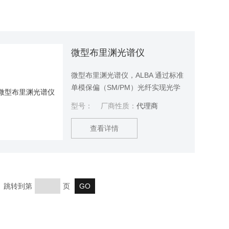
微型布里渊光谱仪
微型布里渊光谱仪，ALBA 通过标准
单模保偏（SM/PM）光纤实现光学
连接，兼容传统光谱仪和显微镜，
型号：
厂商性质：
代理商
并能轻松集成，通过全光学、无标
记的布里渊弹性成像技术扩展其功
查看详情
能，实现三维力学分析。
页 跳转到第
页