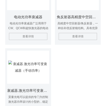
电动光功率衰减器
角反射器高精度中空回射器
电动光功率衰减器广泛用用于
高精度中空回射器/角反射器，一
CW、QCW和超快激光器的电动
种自补偿反射镜结构。具有优异
激光功率衰减器。采用了高损伤
波束返回精度，并能承受恶劣的
查看详情
查看详情
阈值λ/2 波片和高对比度布鲁斯特
环境。可以镀紫外到远红外任意
型薄膜偏振器光路设计。
光谱的镀膜。
衰减器.激光功率可变衰减器（手动功率）
昊量光电可以提供的专门为控制
激光器功率设计的小型的，稳定