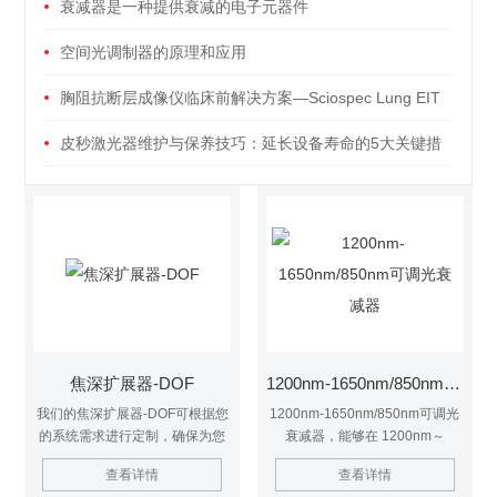
衰减器是一种提供衰减的电子元器件
空间光调制器的原理和应用
胸阻抗断层成像仪临床前解决方案—Sciospec Lung EIT
Kit
皮秒激光器维护与保养技巧：延长设备寿命的5大关键措
施
焦深扩展器-DOF
1200nm-1650nm/850nm可调光衰减器​
我们的焦深扩展器-DOF可根据您
1200nm-1650nm/850nm可调光
的系统需求进行定制，确保为您
衰减器​，能够在 1200nm～
的特定应用提供优良性能。
1650nm/850nm 波长范围内提供
查看详情
查看详情
0～65dB 的连续可调衰减，不会