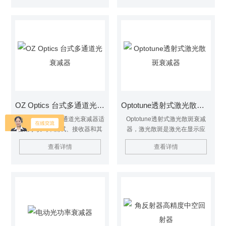
发生功率跳变，具有较高的衰减
准确度和重复性。仪器具有绝对
衰减模式和相对衰减模式，满足
客户的多种测试需求。
OZ Optics 台式多通道光衰减器
Optotune透射式激光散斑衰减器
OZ Optics 台式多通道光衰减器适
Optotune透射式激光散斑衰减
合用于误码率测试、接收器和其
器，激光散斑是激光在显示应
他有源光纤组件的故障排除、功
用、显微镜照明、汽车HUD和计
查看详情
查看详情
率计线性度检查、长距离光纤传
量学中广泛应用的主要障碍之
输模拟以及功率设置。计算机接
一。Optotune的激光散斑衰减器
口允许用户通过 PC 访问或远程
（LSR）是解决这一问题的理想
控制该装置。
解决方案。