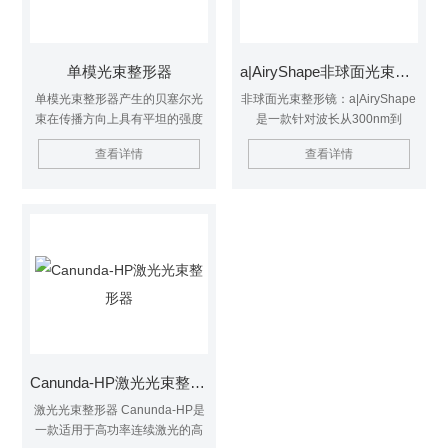
单模光束整形器
a|AiryShape非球面光束整形镜
单模光束整形器产生的贝塞尔光
非球面光束整形镜：a|AiryShape
束在传播方向上具有平坦的强度
是一款针对波长从300nm到
分布。当与客户提供的缩小光学
1600nm优化的光束整形器件。这
查看详情
查看详情
元件配合使用时。
种光束整形元件与聚焦透镜结合
使用，可将准直的高斯光束转变
为不同的聚焦光束轮廓（如Top-
Hat、Donut）。由于其紧凑的设
计，a|AiryShape可以很容易地集
成到现有的设备中。
Canunda-HP激光光束整形器
激光光束整形器 Canunda-HP是
一款适用于高功率连续激光的高