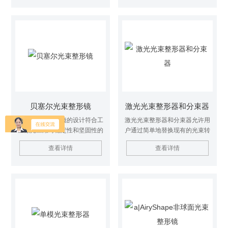
持350-2000nm波长范围，可实
现98%±2%的高均匀度照明。
贝塞尔光束整形镜
激光光束整形器和分束器
贝塞尔光束整形镜的设计符合工
激光光束整形器和分束器允许用
业激光应用对稳定性和坚固性的
户通过简单地替换现有的光束转
严格要求，因此既适用于工业应
向设备来改善或改变光束的特
查看详情
查看详情
用，也适用于苛刻的科学应用。
性。