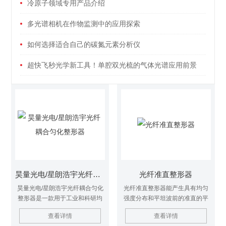
冷原子领域专用产品介绍
多光谱相机在作物监测中的应用探索
如何选择适合自己的碳氮元素分析仪
超快飞秒光学新工具！单腔双光梳的气体光谱应用前景
昊量光电/星朗浩宇光纤耦合匀化整形器
光纤准直整形器
昊量光电/星朗浩宇光纤耦合匀化
光纤准直整形器能产生具有均匀
整形器是一款用于工业和科研均
强度分布和平坦波前的准直的平
匀照明场景的光束整形器件，兼
顶光束，并可在极长的工作距离
查看详情
查看详情
容NA=0.22或0.50多模光纤，支
稳定地工作。