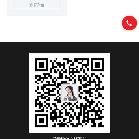
效光整形器和合束器，基于Multi-
查看详情
Plane Light
Conversion（MPLC）技术，
Canunda-HP尤其适合对高功率
多模连续光进行整形和单模连续
光进行非相干合束，其高可承受
10KW平均功率。