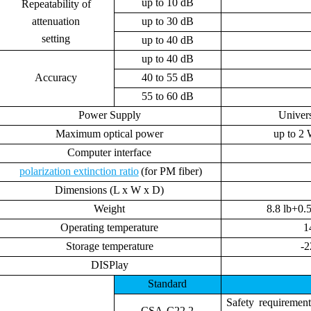
up to 10 dB
Repeatability of
attenuation
up to 30 dB
setting
up to 40 dB
up to 40 dB
Accuracy
40 to 55 dB
55 to 60 dB
Power Supply
Univer
Maximum optical power
up to 2
Computer interface
polarization extinction ratio
(for PM fiber)
Dimensions (L x W x D)
Weight
8.8 lb+0.
Operating temperature
1
Storage temperature
-2
DISPlay
Standard
Safety requirement
CSA-C22.2