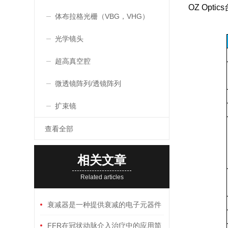
OZ Opt
体布拉格光栅（VBG，VHG）
光学镜头
超高真空腔
微透镜阵列/透镜阵列
扩束镜
查看全部
相关文章
Related articles
衰减器是一种提供衰减的电子元器件
FFR在冠状动脉介入治疗中的应用简