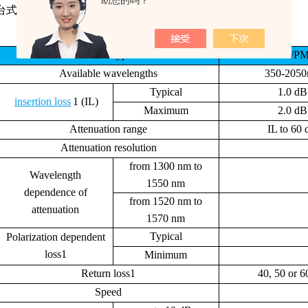
助您的吗？
ics台式多通道光衰减器参数表：
Fiber Type
SM/P
Available wavelengths
350-205
Typical
1.0 dB
insertion loss
1 (IL)
Maximum
2.0 dB
Attenuation range
IL to 60
Attenuation resolution
from 1300 nm to
Wavelength
1550 nm
dependence of
from 1520 nm to
attenuation
1570 nm
Typical
Polarization dependent
loss1
Minimum
Return loss1
40, 50 or 
Speed