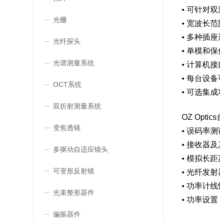
• 可针对双
光栅
• 宽波长范围 
• 多种插
光纤探头
• 单模和
光谱测量系统
• 计算机接
• 每台设
OCT系统
• 可选集
双折射测量系统
OZ Opt
变焦透镜
• 误码率测
• 接收器
多驱动自适应镜头
• 模拟长
可变形反射镜
• 光纤发
• 功率计
光束整形器件
• 功率设置
偏振器件