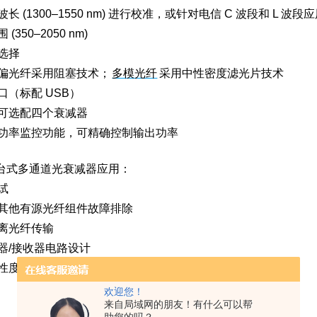
波长 (1300–1550 nm) 进行校准，或针对电信 C 波段和
(350–2050 nm)
座选择
保偏光纤采用阻塞技术；
多模光纤
采用中性密度
滤光片
技术
口（标配 USB）
备可选配四个衰减器
成功率监控功能，可精确控制输出功率
ics台式多通道光衰减器应用：
试
及其他有源光纤组件故障排除
距离光纤传输
射器/接收器电路设计
线性度检查
欢迎您！
来自局域网的朋友！有什么可以帮