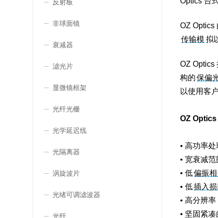
Optics
反射板
非球面镜
OZ Op
传输模
拟
衰减器
OZ Opti
滤光片
构的
保偏
显微镜框架
以使用客
光纤光栅
OZ Opt
光学延迟线
• 高功率处
光隔离器
• 宽衰减范
• 低
偏振相
涡旋波片
• 低
插入损
光绪可调滤波器
• 高分辨率
• 坚固紧
光纤