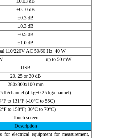
±0.03 dB
±0.10 dB
±0.3 dB
±0.3 dB
±0.5 dB
±1.0 dB
sal 110/220V AC 50/60 Hz, 40 W
 W
up to 50 mW
USB
20, 25 or 30 dB
280x300x100 mm
55 lb/channel (4 kg+0.25 kg/channel)
4°F to 131°F (-10°C to 55C)
2°F to 158°F(-30°C to 70°C)
Touch screen
Description
s for electrical equipment for measurement,