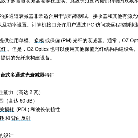
 台式数字多通道衰减器
能够在连续、宽波长范围内提供精确的衰减
tics 的多通道衰减器非常适合用于误码率测试、接收器和其他
有源光
以及功率设置。计算机接口允许用户通过 PC 访问或远程控制该
cs 提供使用单模、
多模
或保偏 (PM) 光纤的衰减器。通常，OZ Op
光纤
。但是，OZ Optics 也可以使用其他保偏光纤结构构建设备
户提供的光纤来构建设备。
ics 台式多通道光衰减器
特征：
理能力（高达 2 瓦）
围（高达 60 dB）
关损耗
(PDL) 和波长依赖性
耗
和
背向反射
凑的设计