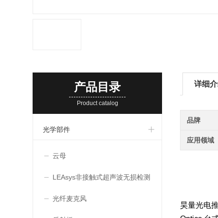
详细介
产品目录
Product catalog
品牌
光学部件
应用领域
云母
LEAsys非接触式超声波无损检测
系统
光纤麦克风
昊量光电