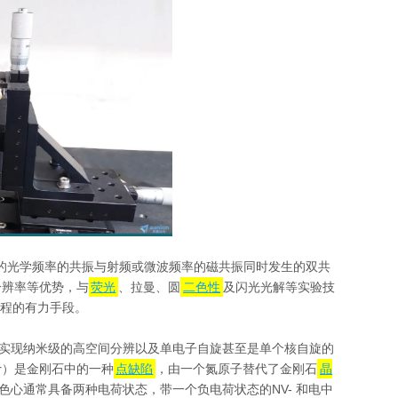
）是指原子、分子的光学频率的共振与射频或微波频率的磁共振同时发生的双共
分辨率等优势，与
荧光
、拉曼、圆
二色性
及闪光光解等实验技
过程的有力手段。
可以实现纳米级的高空间分辨以及单电子自旋甚至是单个核自旋的
ter）是金刚石中的一种
点缺陷
，由一个氮原子替代了金刚石
晶
色心通常具备两种电荷状态，带一个负电荷状态的NV- 和电中