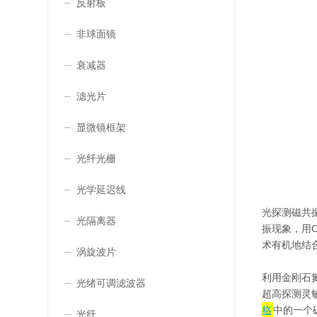
反射板
非球面镜
衰减器
滤光片
显微镜框架
光纤光栅
光学延迟线
光探测磁共振（
光隔离器
振现象，用O
术有机地结
涡旋波片
利用金刚石氮
光绪可调滤波器
超高探测灵敏度
格
中的一个
光纤