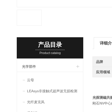
详细介
产品目录
Product catalog
品牌
光学部件
应用领域
云母
LEAsys非接触式超声波无损检测
光探测磁共
系统
光纤麦克风
刚石NV中