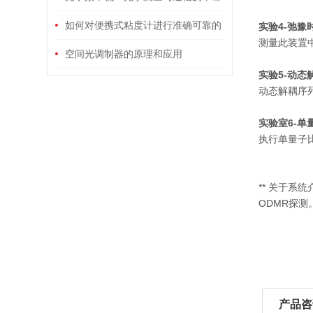
性工具
如何对便携式粘度计进行准确可靠的
实验4-弛豫
测量此装置中
测量结果分析？
空间光调制器的原理和应用
实验5-动态
动态解耦序列实验
实验室6-
执行单量子
** 关于
ODMR探测
产品咨