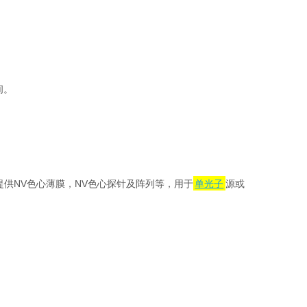
间
。
。
提供NV色心薄膜，NV色心探针及阵列等，用于
单光子
源或