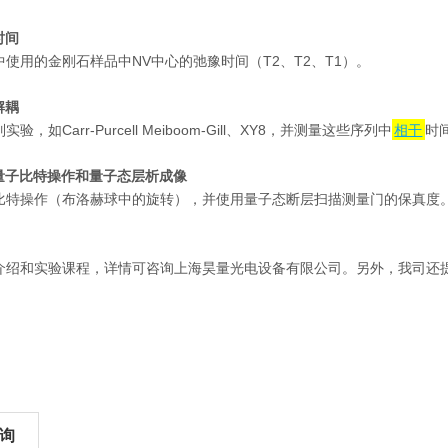
时间
使用的金刚石样品中NV中心的弛豫时间（T2、T2、T1）。
解耦
，如Carr-Purcell Meiboom-Gill、XY8，并测量这些序列中
相干
时
单量子比特操作和量子态层析成像
比特操作（布洛赫球中的旋转），并使用量子态断层扫描测量门的保真度
系统介绍和实验课程，详情可咨询上海昊量光电设备有限公司。另外，我司还
。
询