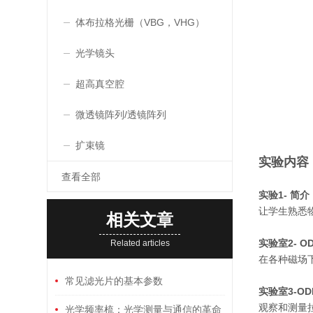
体布拉格光栅（VBG，VHG）
光学镜头
超高真空腔
微透镜阵列/透镜阵列
扩束镜
实验内容
查看全部
实验1- 简介
让学生熟悉
相关文章
实验室2- O
Related articles
在各种磁场
常见滤光片的基本参数
实验室3-OD
观察和测量
光学频率梳：光学测量与通信的革命