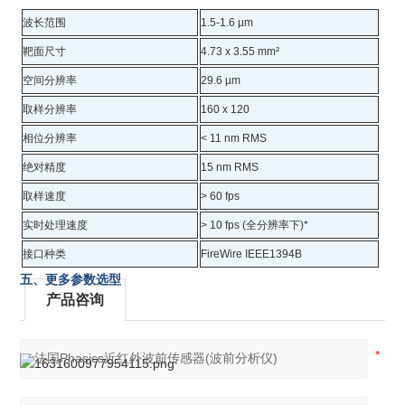
波长范围
1.5-1.6 µm
靶面尺寸
4.73 x 3.55 mm²
空间分辨率
29.6 µm
取样分辨率
160 x 120
相位分辨率
< 11 nm RMS
绝对精度
15 nm RMS
取样速度
> 60 fps
实时处理速度
> 10 fps (全分辨率下)*
接口种类
FireWire IEEE1394B
五、更多参数选型
产品咨询