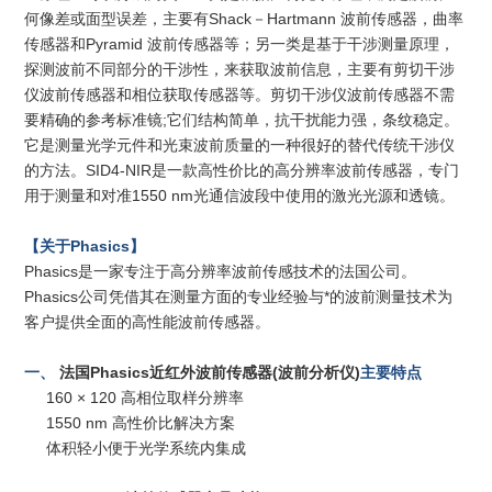
何像差或面型误差，主要有Shack－Hartmann 波前传感器，曲率
传感器和Pyramid 波前传感器等；另一类是基于干涉测量原理，
探测波前不同部分的干涉性，来获取波前信息，主要有剪切干涉
仪波前传感器和相位获取传感器等。剪切干涉仪波前传感器不需
要精确的参考标准镜;它们结构简单，抗干扰能力强，条纹稳定。
它是测量光学元件和光束波前质量的一种很好的替代传统干涉仪
的方法。SID4-NIR是一款高性价比的高分辨率波前传感器，专门
用于测量和对准1550 nm光通信波段中使用的激光光源和透镜。
【关于Phasics】
Phasics是一家专注于高分辨率波前传感技术的法国公司。
Phasics公司凭借其在测量方面的专业经验与*的波前测量技术为
客户提供全面的高性能波前传感器。
一、
法国Phasics近红外波前传感器(波前分析仪)
主要特点
160 × 120 高相位取样分辨率
1550 nm 高性价比解决方案
体积轻小便于光学系统内集成