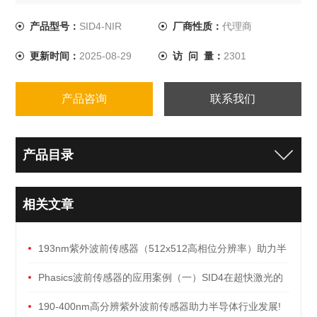
光光源和透镜。
产品型号：
SID4-NIR
厂商性质：
代理商
更新时间：
2025-08-29
访 问 量：
2301
产品咨询
联系我们
产品目录
相关文章
193nm紫外波前传感器（512x512高相位分辨率）助力半
导体/光刻机行业发展！
Phasics波前传感器的应用案例（一）SID4在超快激光的
前沿应用
190-400nm高分辨紫外波前传感器助力半导体行业发展!