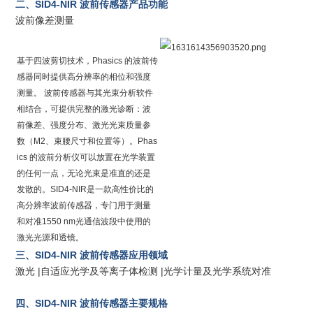
二、
SID4-NIR
波前传感器产品功能
波前像差测量
基于四波剪切技术，Phasics 的波前传
感器同时提供高分辨率的相位和强度
测量。 波前传感器与其光束分析软件
相结合，可提供完整的激光诊断：波
前像差、强度分布、激光光束质量参
数（M2、束腰尺寸和位置等）。Phas
ics 的波前分析仪可以放置在光学装置
的任何一点，无论光束是准直的还是
发散的。SID4-NIR是一款高性价比的
高分辨率波前传感器，专门用于测量
和对准1550 nm光通信波段中使用的
激光光源和透镜。
三、
SID4-NIR
波前传感器应用领域
激光 |自适应光学及等离子体检测 |光学计量及光学系统对准
四、
SID4-NIR
波前传感器主要规格