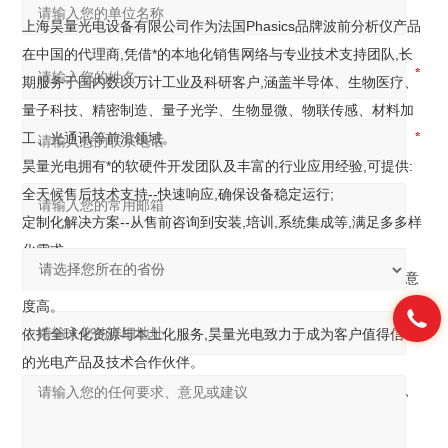
上海昊量光电设备有限公司作为法国Phasics品牌波前分析仪产品
在中国的代理商,凭借*的本地化销售网络与专业技术支持团队,长
期服务于国内数以万计工业及科研客户,涵盖半导体、生物医疗、
量子科技、精密制造、量子光学、生物显微、物联传感、材料加
工、光通讯等前沿领域。
昊量光电拥有*的软硬件开发团队及丰富的行业应用经验,可提供:
全天候售后技术支持--快速响应,确保设备稳定运行;
定制化解决方案--从售前咨询到安装,培训,系统集成等,满足多多样
化需求
客户高度认可--服务案例覆盖众多头部企业及*科研机构,客户满意
度高。
依托全球化资源与本土化服务,昊量光电致力于成为客户值得信顿
的光电产品及技术合作伙伴。
可通过昊量光电网站了解更多的产品信息,产品包括各类激光器、
光电调制器、光学测量设备、光学元件等五千多款。