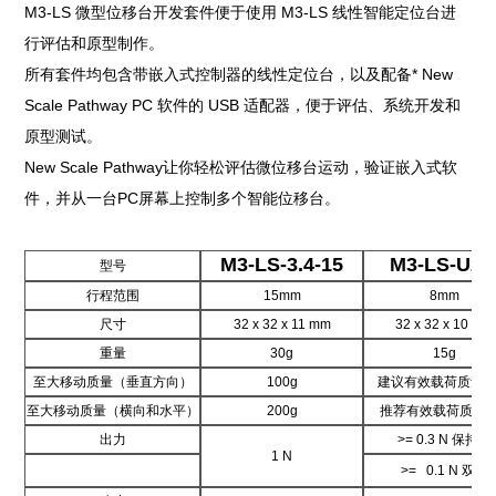
M3-LS 微型位移台开发套件便于使用 M3-LS 线性智能定位台进
行评估和原型制作。
所有套件均包含带嵌入式控制器的线性定位台，以及配备* New
Scale Pathway PC 软件的 USB 适配器，便于评估、系统开发和
原型测试。
New Scale Pathway让你轻松评估微位移台运动，验证嵌入式软
件，并从一台PC屏幕上控制多个智能位移台。
M3-LS-3.4-15
M3-LS-U2-
型号
行程范围
15mm
8
mm
尺寸
32 x 32 x 11
mm
32 x 32 x 10
mm
重量
30
g
15
g
至大移动质量（垂直方向）
100
g
建议有效载荷质量为
至大移动质量（横向和水平）
200
g
推荐有效载荷质量2
出力
>= 0.3 N
保持力
1 N
>= 0.1 N
双向