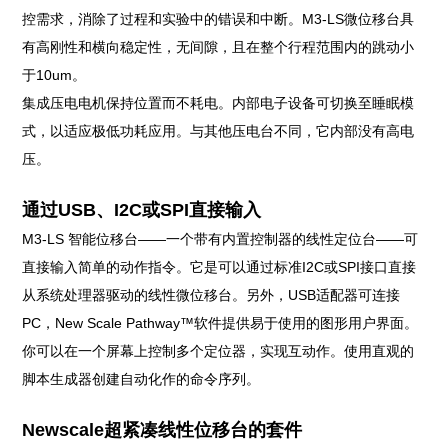
控需求，消除了过程和实验中的错误和中断。M3-LS微位移台具
有高刚性和横向稳定性，无间隙，且在整个行程范围内的跳动小
于10um。
集成压电电机保持位置而不耗电。内部电子设备可切换至睡眠模
式，以适应极低功耗应用。与其他压电台不同，它内部没有高电
压。
通过USB、I2C或SPI直接输入
M3-LS 智能位移台——一个带有内置控制器的线性定位台——可
直接输入简单的
动作指令。它是可以通过标准I2C或SPI接口直接
从系统处理器驱动的线性微位移台。另外，USB适配器可连接
PC，
New Scale
Pathway™软件提供易于使用的图形用户界面。
你可以在一个屏幕上控制多个定位器，实现互动作。使用直观的
脚本生成器创建自动化作的命令序列。
Newscale超紧凑线性位移台
的套件