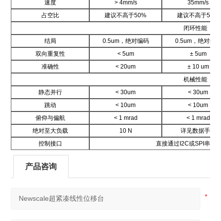
速度
> 4
mm/s
35
mm/s
占空比
建议不高于50%
建议不高于50%
闭环性能
结局
0.5
um，绝对编码
0.5
um，绝对编
双向重复性
< 5
um
± 5
um
准确性
< 20
um
± 10
um
机械性能
静态并行
< 30um
< 30
um
跳动
< 10
um
< 10
um
俯仰与偏航
< 1 mrad
< 1 mrad
绝对至大负载
10 N
详见数据手册
控制接口
直接通过I2C或SPI串
产品咨询