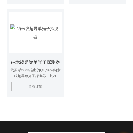
LINCam以夜视技术为基础，使任
的单光子雪崩二极管组成的探测
何简单的广视场显微镜能够扩展
器阵列(SPADs)，具有更高的灵
到*的荧光终身成像系统。单光子
敏度和更低的噪声
阵列探测采集系统
纳米线超导单光子探测器
俄罗斯Scon推出的QE;90%纳米
线超导单光子探测器，其在
600nm-2300nm内达到高量子效
查看详情
率90%，暗计10cps，同时Z高计
数率50MHz，是目前市场上性能
探测器，此型号超导纳米线单光
子探测器可提供Z多8通道同时运
行。