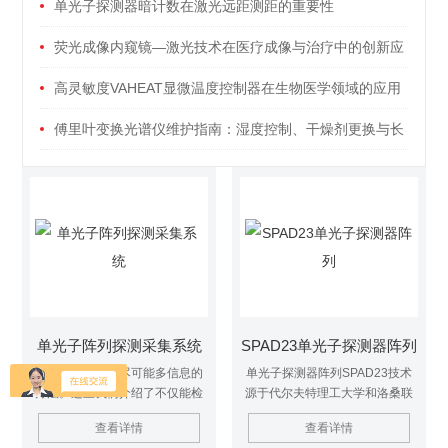
单光子探测器暗计数在激光远距测距的重要性
荧光成像内窥镜—激光技术在医疗成像与治疗中的创新应
用
高灵敏度VAHEAT显微温度控制器在生物医学领域的应用
傅里叶变换光谱仪维护指南：湿度控制、干燥剂更换与长
期停机保养
单光子阵列探测采集系统
SPAD23单光子探测器阵列
光子计数是获取尽可能多信息的
单光子探测器阵列SPAD23技术
方法。这里我们介绍了不仅能检
源于代尔夫特理工大学和洛桑联
测单个光子到达时间，还能检测
邦理工学院 7 年的研究工作和 6
查看详情
查看详情
像相机这样简单位置的系统。
项*技术。它是由23个六角形封装