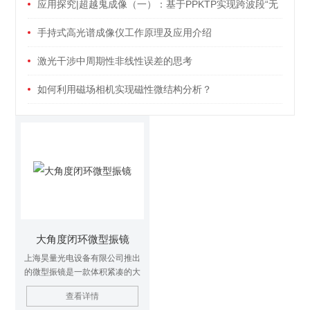
应用探究|超越鬼成像（一）：基于PPKTP实现跨波段“无
探测”量子成像
手持式高光谱成像仪工作原理及应用介绍
激光干涉中周期性非线性误差的思考
如何利用磁场相机实现磁性微结构分析？
大角度闭环微型振镜
上海昊量光电设备有限公司推出
的微型振镜是一款体积紧凑的大
镜面微型振镜。 大角度闭环微型
查看详情
振镜促动器技术成熟的电磁驱