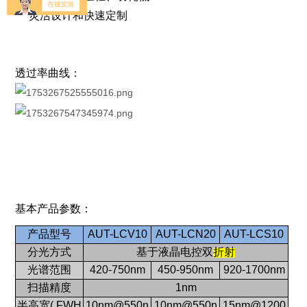
灵活设计和快速定制
透过率曲线：
基本产品参数：
产品型号
AUT-LCV10
AUT-LCN20
AUT-LCS10
分光方式
基于液晶电控双
折射
光谱范围
420-750nm
450-950nm
920-1700nm
扫描精度
1nm
半高宽( FWH
10nm@550n
10nm@550n
15nm@1200