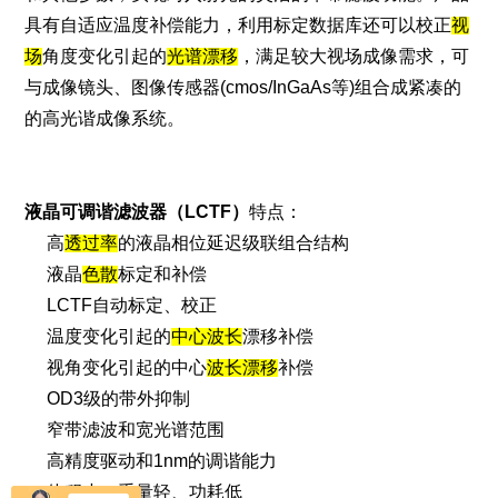
具有
自适应
温度补偿能力，利用标定数据库还可以校正
视
场
角度变化引起的
光谱漂移
，满足较大视场成像需求，可
与成像镜头、图像传感器(
cmos
/InGaAs等)组合成紧凑的
的高光谐成像系统。
液晶可调谐滤波器（LCTF）
特点：
高
透过率
的液晶相位延迟级联组合结构
液晶
色散
标定和补偿
LCTF自动标定、校正
温度变化引起的
中心波长
漂移补偿
视角变化引起的中心
波长漂移
补偿
OD3级的带外抑制
窄带滤波和宽光谱范围
高精度驱动和1nm的调谐能力
体积小、重量轻、功耗低