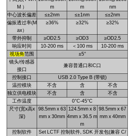
M ）
m
m
nm
中心波长偏差
≤±2nm
≤±1nm
≤±2nm
偏振透过率(M
≥36%
≥32%
≥32%
ax）
带外抑制
≥OD2.5
≥OD3
≥OD2.5
响应时间
10-200 ms
＜100 ms
10-200 ms
视场角
范围
±5°
镜头/传感器
兼容普通口和C口
接口
控制接口
USB 2.0 Type B (带锁)
温控模块
不含
含
不含
独立供电模块
不含
含
不含
工作温度
0°C-45°C
尺寸(宽x高x
98.5mm x 63
124.5mm x 8
98.5mm x 67
深)
mm x 30mm
4mm x 36.5 m
mm x 40mm
m
控制软件
Set LCTF 控制软件, SDK 开发包(兼容 C/