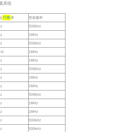
载系统
运
行频
率
突发频率
z
500kHz
z
1MHz
z
500kHz
Hz
1MHz
z
1MHz
z
500kHz
z
1MHz
z
1MHz
z
500kHz
z
1MHz
z
1MHz
z
500kHz
z
500kHz