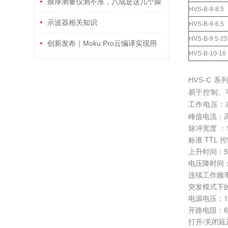
红外超快激光测量分析工具
膜厚测量仪测不准，八成是这几个操
HVS-B-8-8.5
作细节你没注意到
示波器相关知识
HVS-B-9-6.5
HVS-B-9.5-25
创新发布｜Moku:Pro云编译实现用
HVS-B-10-16
户自定义仪器测量功能！
HVS-C
易于控制、
工作电压：高
峰值电流：
脉冲宽度 ：10
标准 TTL 
上升时间：5 ns
电压降时间：5n
连续工作频
突发模式下的
电源电压：12
开路电阻：
打开/关闭延迟