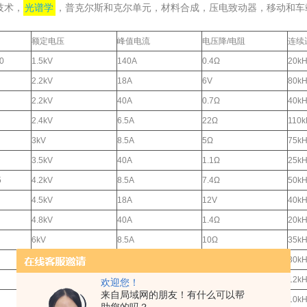
技术，
光谱学
，普克尔斯和克尔单元，材料合成，压电致动器，移动和车
额定电压
峰值电流
电压降/电阻
连续
0
1.5kV
140A
0.4Ω
20kH
2.2kV
18A
6V
80kH
2.2kV
40A
0.7Ω
40kH
2.4kV
6.5A
22Ω
110k
3kV
8.5A
5Ω
75kH
3.5kV
40A
1.1Ω
25kH
5
4.2kV
8.5A
7.4Ω
50kH
4.5kV
18A
12V
40kH
4.8kV
40A
1.4Ω
20kH
6kV
8.5A
10Ω
35kH
6.5kV
18A
16V
30kH
6.5kV
40A
2Ω
12kH
欢迎您！
来自局域网的朋友！有什么可以帮
7.5kV
16A
11.5Ω
10kH