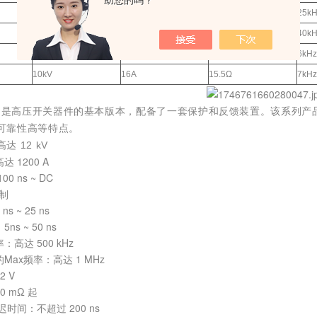
助您的吗？
8kV
8.5A
12.5Ω
25kH
9kV
6.5A
61Ω
40kH
9.5kV
25A
8.3Ω
6kHz
10kV
16A
15.5Ω
7kHz
 系列是高压开关器件的基本版本，配备了一套保护和反馈装置。该系列
可靠性高等特点。
达 12 kV
高达
1200 A
0 ns ~ DC
控制
 ~ 25 ns
s ~ 50 ns
率：高达
500
kHz
Max频率：高达 1 MHz
 V
60
mΩ
起
时间：不超过 200 ns