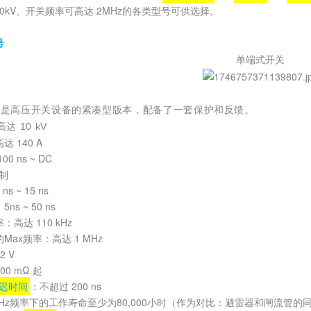
~50kV、开关频率可高达 2MHz的各类型号可供选择。
号
单端式开关
 系列是高压开关设备的紧凑型版本，配备了一套保护和反馈。
达 10 kV
高达
140 A
0 ns ~ DC
控制
 ~ 15 ns
s ~ 50 ns
率：高达
110
kHz
Max频率：高达 1 MHz
 V
400
mΩ
起
迟时间
：不超过 200 ns
kHz频率下的工作寿命至少为80,000小时（作为对比：避雷器和闸流管