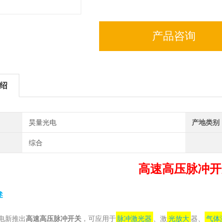
产品咨询
绍
昊量光电
产地类别
综合
高速高压脉冲开
述
新推出
高速高压脉冲开关
，可应用于
脉冲激光器
、激
光放大
器、
气体