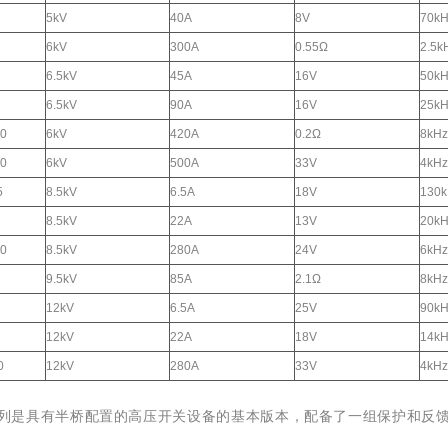
5kV
40A
8V
70kH
6kV
300A
0.55Ω
2.5k
6.5kV
45A
16V
50kH
6.5kV
90A
16V
25kH
20
6kV
420A
0.2Ω
8kHz
00
6kV
500A
33V
4kHz
5
8.5kV
6.5A
18V
130k
8.5kV
22A
13V
20kH
80
8.5kV
280A
24V
6kHz
9.5kV
85A
2.1Ω
8kHz
12kV
6.5A
25V
90kH
12kV
22A
18V
14kH
0
12kV
280A
33V
4kHz
B 系列是具有半桥配置的高压开关设备的基本版本，配备了一组保护和