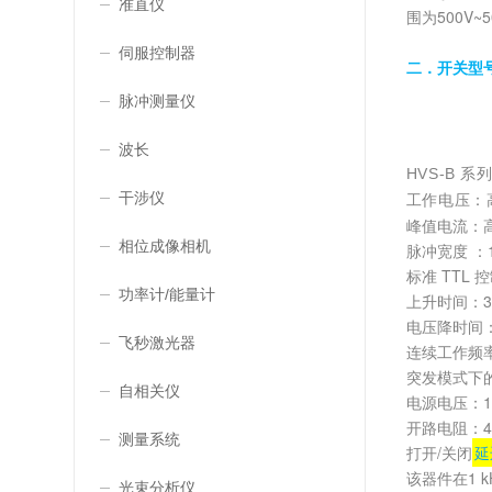
准直仪
围为500V
伺服控制器
二．
型
开关
脉冲测量仪
波长
HVS-B
干涉仪
工作电压：高
峰值电流：
相位成像相机
脉冲宽度 ：10
标准 TTL 
功率计/能量计
上升时间：3 ns
电压降时间：5n
飞秒激光器
连续工作频
突发模式下的
自相关仪
电源电压：12
开路电阻：
测量系统
打开/关闭
延
该器件在1 
光束分析仪