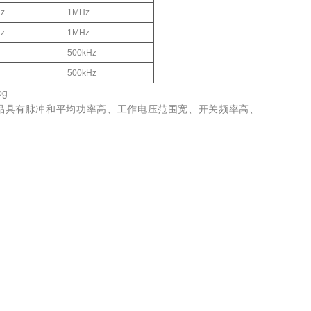
z
1MHz
z
1MHz
500kHz
500kHz
产品具有脉冲和平均功率高、工作电压范围宽、开关频率高、