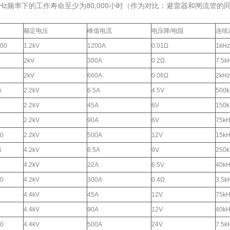
kHz频率下的工作寿命至少为80,000小时（作为对比：避雷器和闸流管
额定电压
峰值电流
电压降/电阻
连续
200
1.2kV
1200A
0.01Ω
1kHz
2kV
300A
0.2Ω
7.5k
2kV
660A
0.06Ω
2kHz
5
2.2kV
6.5A
4.5V
500k
2.2kV
45A
6V
150k
2.2kV
90A
6V
75kH
00
2.2kV
500A
12V
15kH
5
4.2kV
6.5A
9V
250k
4.2kV
22A
6.5V
40kH
00
4.2kV
300A
0.4Ω
3.5k
4.4kV
45A
12V
75kH
4.4kV
90A
12V
40kH
00
4.4kV
500A
24V
7.5k