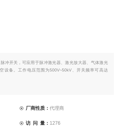
压脉冲开关，可应用于脉冲激光器、激光放大器、气体激光
设备。工作电压范围为500V~50kV、开关频率可高达
厂商性质：
代理商
访 问 量：
1276