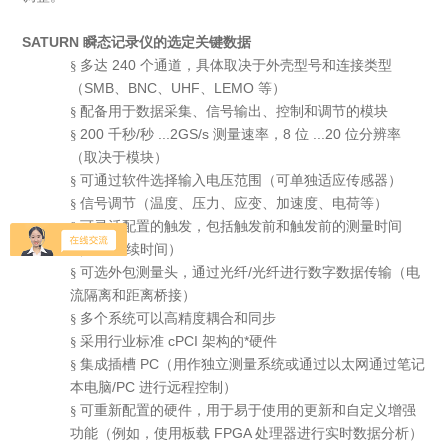
SATURN 瞬态记录仪
的选定关键数据
多达 240 个通道，具体取决于外壳型号和连接类型
§
（SMB、BNC、UHF、LEMO 等）
配备用于数据采集、信号输出、控制和调节的模块
§
200 千秒/秒 ...2GS/s 测量速率，8 位 ...20 位分辨率
§
（取决于模块）
可通过软件选择输入电压范围（可单独适应传感器）
§
信号调节（温度、压力、应变、加速度、电荷等）
§
可灵活配置的触发，包括触发前和触发前的测量时间
§
（记录持续时间）
可选外包测量头，通过光纤/光纤进行数字数据传输（电
§
流隔离和距离桥接）
多个系统可以高精度耦合和同步
§
采用行业标准 cPCI 架构的*硬件
§
集成插槽 PC（用作独立测量系统或通过以太网通过笔记
§
本电脑/PC 进行远程控制）
可重新配置的硬件，用于易于使用的更新和自定义增强
§
功能（例如，使用板载 FPGA 处理器进行实时数据分析）