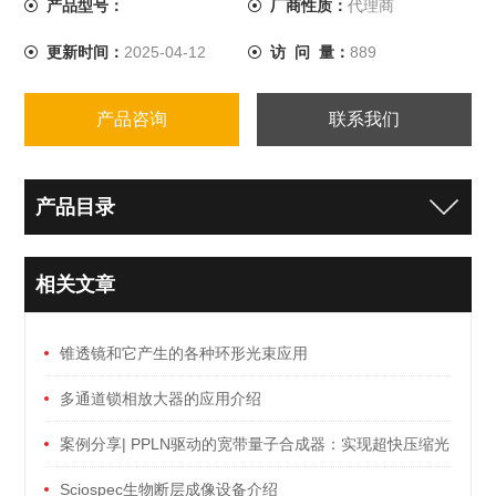
产品型号：
厂商性质：
代理商
更新时间：
2025-04-12
访 问 量：
889
产品咨询
联系我们
产品目录
相关文章
锥透镜和它产生的各种环形光束应用
多通道锁相放大器的应用介绍
案例分享| PPLN驱动的宽带量子合成器：实现超快压缩光
脉冲源的关键突破
Sciospec生物断层成像设备介绍