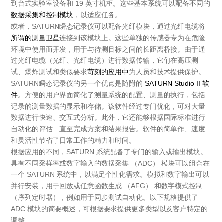
到台式实验室设备和 19 英寸机柜。这些基本系统可以配备不同的
数据采集和控制模块
，以适应任务。
或者，SATURN瞬态记录仪可以配备光纤模块，通过光纤电缆将
所谓的测量卫星
连接到该模块上。这些单独的传感器专为在危险
环境中使用而开发，用于与待测目标之间的长距离桥接。由于通
过光纤电缆（光纤、光纤电缆）进行数据传输，它们在高压测
试、爆炸测试和类似要求
苛刻的应用中
为人员和技术提供保护。
SATURN瞬态记录仪的另一个优点是随附的
SATURN Studio II
软
件
。方便的用户界面简化了测量系统的配置、测量的执行，包括
记录的测量数据的显示和存储。该软件经过专门优化，可对大量
数据进行快速、交互式分析。此外，它还能够根据国际标准进行
自动化的评估，直至完成方案和结果报告。软件的简单作、速度
和灵活性节省了日常工作的精力和时间。
根据应用的不同，SATURN 系统配备了专门的输入或输出模块。
具有不同采样率或数字输入的数据采集 （ADC） 模块可以组合在
一个 SATURN 系统中，以满足个性化需求。模拟和数字输出可以
并行安装，用于回放或任意函数生成 （AFG） 和数字模式控制
（序列定时器），例如用于同步测试自动化。以下规格提供了
ADC 模块的简要概述，可根据要求提供更多类型以及客户特定的
调整。