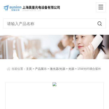
<
当前位置：
主页
>
产品展示
>
激光器/光源
>
光源
> 15W光纤耦合紫外
UV-LED点光源