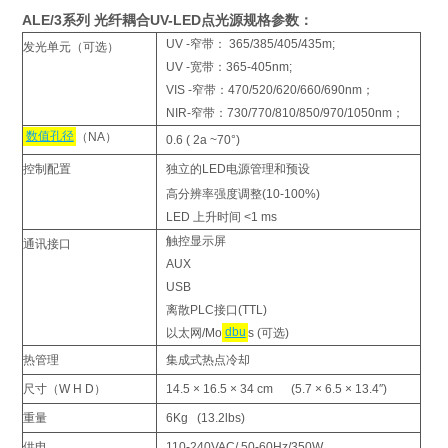
ALE/3系列 光纤耦合UV-LED点光源规格参数：
UV -窄带： 365/385/405/435m;
发光单元（可选）
UV -宽带：365-405nm;
VIS -窄带：470/520/620/660/690nm；
NIR-窄带：730/770/810/850/970/1050nm；
数值孔径
（NA）
0.6 ( 2a ~70°)
控制配置
独立的LED电源管理和预设
高分辨率强度调整(10-100%)
LED 上升时间 <1 ms
触控显示屏
通讯接口
AUX
USB
离散PLC接口(TTL)
以太网/Mo
dbu
s (可选)
热管理
集成式热点冷却
尺寸（W H D）
14.5 × 16.5 × 34 cm (5.7 × 6.5 × 13.4″)
重量
6Kg (13.2lbs)
供电
110-240VAC/ 50-60Hz/350W