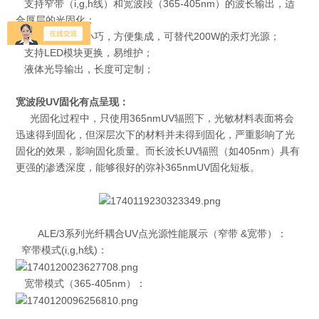
支持窄带（i,g,h线）和宽波段（365-405nm）的波长输出，适
合厚层的光固化；
无污染，体积小巧，方便集成，可替代200W的汞灯光源；
支持LED模块更换，易维护；
液体光导输出，长度可定制；
宽波段UV固化有点呈现：
光固化过程中，只使用365nmUV辐照下，光敏材料表面将会
迅速得到固化，但深层次下的材料并未得到固化，严重影响了光
固化的效果，影响固化质量。而长波长UV辐照（如405nm）具有
更强的渗透深度，能够很好的弥补365nmUV固化短板。
ALE/3系列光纤耦合UV点光源性能展示（窄带 &宽带）：
窄带模式(i,g,h线)：
宽带模式（365-405nm）：