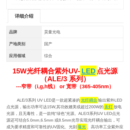
床诊断新选择
详细介绍
品牌
昊量光电
产地类别
国产
应用领域
综合
15W光纤耦合紫外UV-
LED
点光源
（ALE/3 系列）
---窄带（i,g,h线） or 宽带（365-405nm）
ALE/3系列 UV LED是一款超紧凑的
光纤耦合
输出紫外LED
点光源，输出功率可达15W,其功效媲美或超过200W的
汞灯
放电
光源，且无毒性，是一款纯“绿色"光源。ALE/3系列UV LED点光
源还可结合5.0mm,6.5mm 或8.5mm光导实现光纤耦合输出，可
成为要求精度和可靠性的UV固化、光刻
曝光
、高功率工业紫外应