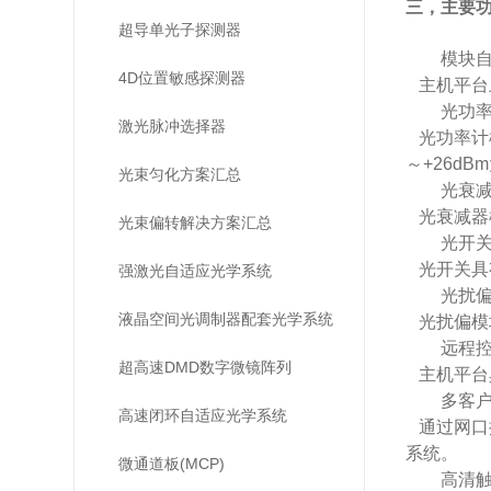
三，主要
超导单光子探测器
模块自
4D位置敏感探测器
主机平台
光功率
激光脉冲选择器
光功率计模
～+26d
光束匀化方案汇总
光衰减
光衰减器模
光束偏转解决方案汇总
光开关
光开关具
强激光自适应光学系统
光扰偏
液晶空间光调制器配套光学系统
光扰偏模
远程控
超高速DMD数字微镜阵列
主机平台具
多客户
高速闭环自适应光学系统
通过网口
系统。
微通道板(MCP)
高清触