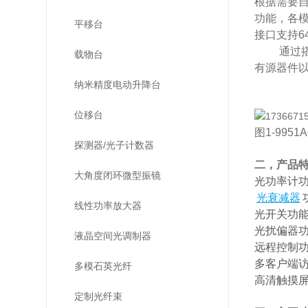
根据需要
功能，各模
平移台
接口支持6
通过搭配各
载物台
有源器件
纳米精度电动升降台
位移台
图1-9
探测器/光子计数器
二，产品
大角度闭环微型振镜
光功率计
光衰减器
线性功率放大器
光开关功
光扰偏器
液晶空间光调制器
远程控制
多客户端
多模石英光纤
高清触摸屏（
定制光纤束