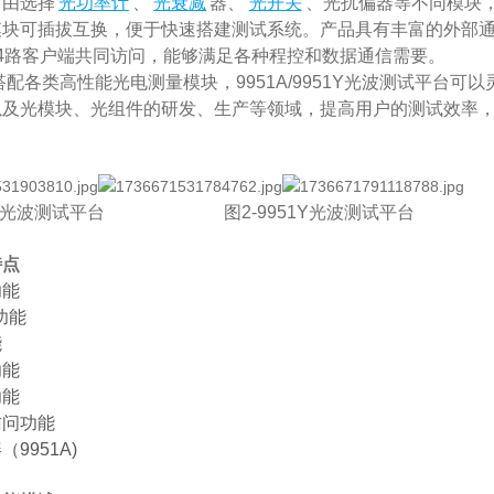
自由选择
光功率计
、
光衰减
器、
光开关
、光扰偏器等不同模块
块可插拔互换，便于快速搭建测试系统。产品具有丰富的外部通信接
4路客户端共同访问，能够满足各种程控和数据通信需要。
类高性能光电测量模块，9951A/9951Y光波测试平台可
以及光模块、光组件的研发、生产等领域，提高用户的测试效率
951A光波测试平台 图2-9951Y光波测试平台
特点
功能
功能
能
功能
功能
访问功能
9951A)