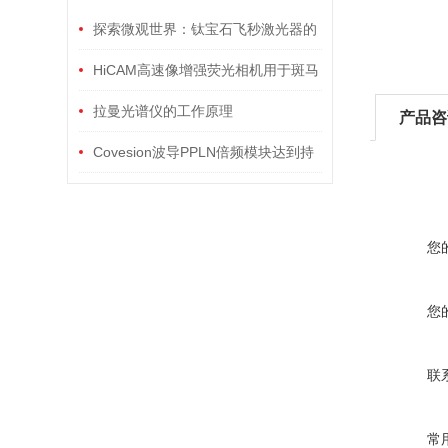
探索微观世界：钛宝石飞秒激光器的
无损检测应用
HiCAM高速像增强荧光相机用于斑马
鱼心脏的高速活体成像技术
拉曼光谱仪的工作原理
产品咨
Covesion波导PPLN倍频模块达到持
续运行900小时里程碑
您
您
联
常