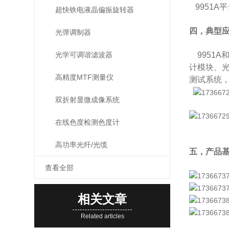
9951A
超快铁电液晶偏振旋转器
四，典型
光弹调制器
9951A
光学可调谐滤波器
计模块、
高精度MTF测量仪
测试系统
双折射显微成像系统
在线色度检测色度计
高功率光纤/光缆
五，产品
查看全部
相关文章
Related articles