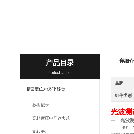
详细介
产品目录
Product catalog
品牌
精密定位系统/平移台
组件类别
数据记录
光波测
高精度压电马达夹爪
一，
光波测
9951A
旋转平台