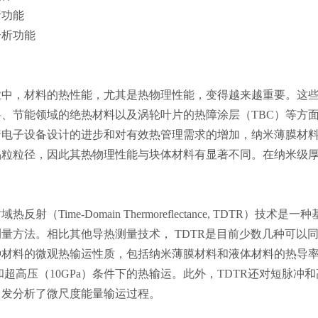
析功能
分析功能
业中，材料的热性能，尤其是热物理性能，变得越来越重要。这
料、节能领域的绝热材料以及涡轮叶片的热障涂层（TBC）等方
着电子设备设计的进步和对有效热管理需求的增加，纳米薄膜材
晶粒粒径，因此其热物理性能与块体材料有显著不同。在纳米级
热反射（Time-Domain Thermoreflectance, TDTR）
量方法。相比其他导热测量技术， TDTR是目前少数几种可以
材料的微观热输运性质，包括纳米薄膜材料和液体材料的热导率
和超高压（10GPa）条件下的热输运。此外，TDTR还对短脉
出发分析了微尺度能量输运过程。