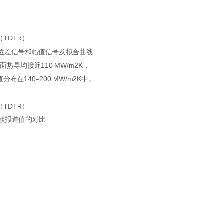
相位差信号和幅值信号及拟合曲线
面热导均接近110 MW/m2K，
在140–200 MW/m2K中。
文献报道值的对比