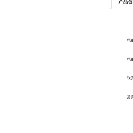
产品咨
您
您
联
常