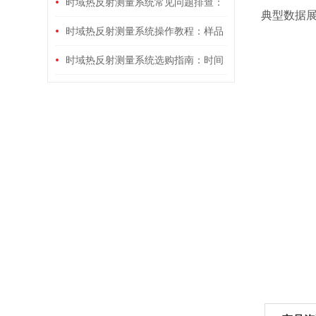
件与材料热物性检测核心价值解析
时域热反射测量系统常见问题排查：
典型数据
信号噪声、数据拟合偏差与激光校准故
时域热反射测量系统操作教程：样品
障解决
制备、激光参数设置与热物性数据解析
时域热反射测量系统选购指南：时间
步骤
分辨率、温度范围与样品兼容性