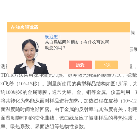
欢迎您！
来自局域网的朋友！有什么可以帮
助您的吗？
图1 典型样品结构，包括金属薄膜传感层
的测量有两大必要因素：热流的施加（加热方式）和温度的测量
TDTR方法采用脉冲激光加热、脉冲激光测温的测量方式，实
达100飞秒（10^-15秒）。测量所使用的典型样品结构如图1所
约100纳米的金属薄膜，通常为铝、金、铜等金属。仪器利用
将其转化为热能从而对样品进行加热，加热过程在皮秒（10^-
表面温度随时间逐渐回落。由于金属的反射率与其温度有关，利
表面温度随时间的变化曲线，该曲线反应了被测样品的导热性质
散率、吸热系数、界面热阻等热物性参数。