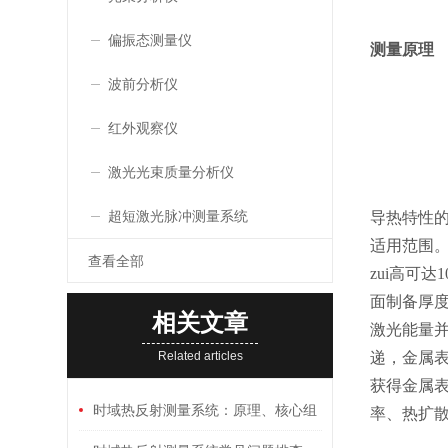
偏振态测量仪
测量原理
波前分析仪
红外观察仪
激光光束质量分析仪
超短激光脉冲测量系统
导热特性
适用范围。
查看全部
zui高可
面制备厚度
相关文章
激光能量并
Related articles
递，金属
获得金属
时域热反射测量系统：原理、核心组
率、热扩