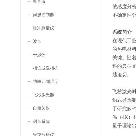
准直仪
敏感度分
伺服控制器
不确定性
脉冲测量仪
系统简介
在现代工
波长
的热电材
干涉仪
关键。随
料的典型
相位成像相机
越迫切。
功率计/能量计
飞秒激光时域
飞秒激光器
触式导热测
自相关仪
于研究多种
温（4K）
测量系统
量子理论
光束分析仪