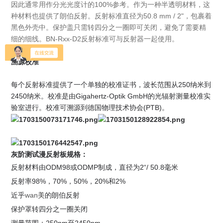
因此通常用作分光光度计的100%参考。作为一种半透明材料，这
种材料也提供了朗伯反射。反射标准直径为50.8 mm / 2"，包裹着
黑色外壳中。保护盖只需转四分之一圈即可关闭，避免了需要精
细的细线。BN-Rxx-D2反射标准可与反射器一起使用。
溯源校准
每个反射标准提供了一个单独的校准证书，波长范围从250纳米到
2450纳米。校准是由Gigahertz-Optik GmbH的光辐射测量校准实
验室进行。校准可溯源到德国物理技术协会(PTB)。
灰阶测试漫反射板
规格：
反射材料由ODM98或ODMP制成，直径为2“/ 50.8毫米
反射率98%，70%，50%，20%和2%
近乎
wan
美
的朗伯反射
保护罩转四分之一圈关闭
测量范围：250nm至2450nm