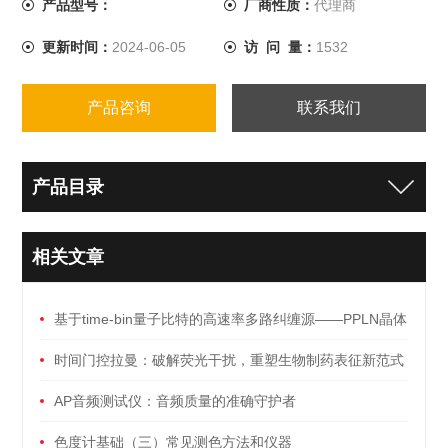
产品型号：
厂商性质：
代理商
更新时间：
2024-06-05
访 问 量：
1532
产品咨询
联系我们
产品目录
相关文章
基于time-bin量子比特的高速率多路纠缠源——PPLN晶体
应用
时间门控拉曼：破解荧光干扰，重塑生物制药表征新范式
AP音频测试仪：音频质量的准确守护者
色度计基础（三）常见测色方法和仪器