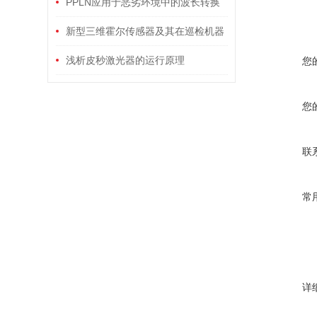
PPLN应用于恶劣环境中的波长转换
新型三维霍尔传感器及其在巡检机器
人中的应用
浅析皮秒激光器的运行原理
您
您
联
常
详