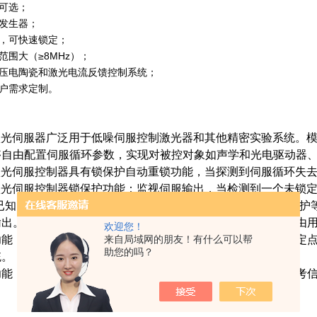
可选；
发生器；
，可快速锁定；
范围大（≥8MHz）；
压电陶瓷和激光电流反馈控制系统；
户需求定制。
D激光伺服器广泛用于低噪伺服控制激光器和其他精密实验系统。模
够自由配置伺服循环参数，实现对被控对象如声学和光电驱动器
D激光伺服控制器具有锁保护自动重锁功能，当探测到伺服循环失
D激光伺服控制器锁保护功能：监视伺服输出，当检测到一个未锁定
后已知的有效值。锁保护等待一个保持时间然后重新锁定。锁保
出。锁保护的控制参数：失锁点、保持时间、稳定时间均可由用
欢迎您！
来自局域网的朋友！有什么可以帮
能：让用户在准备锁定时，实现对伺服输出的偏置。对于锁定点
助您的吗？
统。
功能：无需外部调制器与锁相放大器，可以将激光器锁定到参考