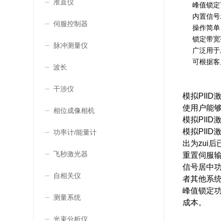
准直仪
峰值锁定
内置信号
伺服控制器
操作简单
锁定带宽
脉冲测量仪
广泛用于
可根据客
波长
干涉仪
模拟PII
使用户能
相位成像相机
模拟PII
模拟PII
功率计/能量计
出为zui
飞秒激光器
重置伺服输
信号居中功
自相关仪
者其他系
峰值锁定
测量系统
成本。
光束分析仪