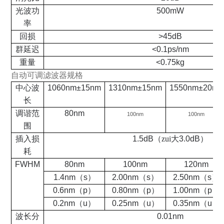
光波功
500mW
率
回损
>45dB
群延迟
<0.1ps/nm
重量
<0.75kg
自动可调滤波器规格
中心波
1060nm±15nm
1310nm±15nm
1550nm±20nm
长
调谐范
80nm
10
0nm
10
0nm
围
插入损
1.5dB
（zui大
3.0dB
）
耗
FWHM
80nm
100nm
120nm
1.4nm
（
s
）
2.00nm
（
s
）
2.50nm
（
s
）
0.6nm
（
p
）
0.80nm
（
p
）
1.00nm
（
p
）
0.2nm
（
u
）
0.25nm
（
u
）
0.35nm
（
u
）
波长分
0.01nm