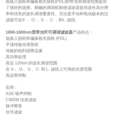
低插入损耗和偏振相关损耗(PDL)的带宽和调谐范围提供
了很好的选择。精确的调谐机制使滤波器提供波长高分辨
率和优良的波长调谐重复性。无论是手动和电动版本的过
滤器可在X-， O-， S-， C-，和L -波段。
1060-1600nm宽带光纤可调谐滤波器
产品特点：
低插入损耗和偏振相关损耗
(PDL)
平顶传输光谱形状
传输的锐利滚降边缘
高功率处理
高达
120nm
的波长调谐范围
在
X-
、
O-
、
S-
、
C-
和
L-
波段上可用的光谱范围
高
边带抑制
应用：
ASE 噪声抑制
CWDM 信道滤波
脉冲整形
信号滤波