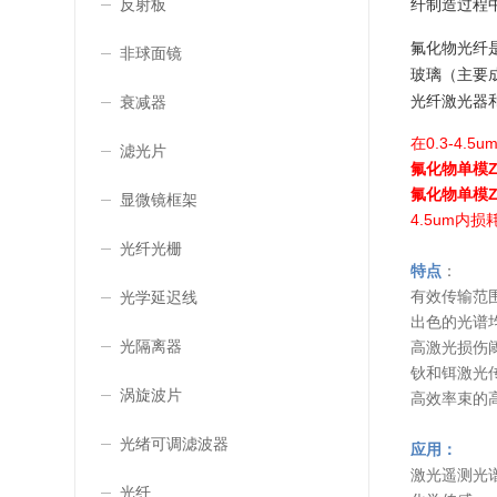
反射板
纤制造过程中
氟化物光纤
非球面镜
玻璃（主要成
光纤激光器
衰减器
在0.3-4
滤光片
氟化物单模Z
氟化物单模Z
显微镜框架
4.5um内损
光纤光栅
特点
：
有效传输范围从
光学延迟线
出色的光谱
光隔离器
高激光损伤
钬和铒激光
涡旋波片
高效率束的
光绪可调滤波器
应用：
激光遥测光
光纤