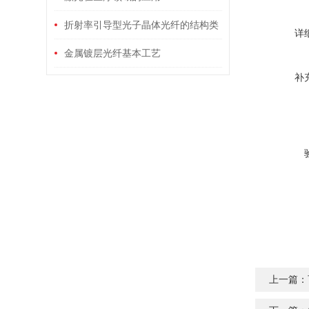
折射率引导型光子晶体光纤的结构类
详
型与机理
金属镀层光纤基本工艺
补
上一篇：