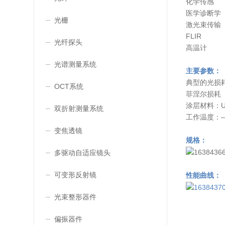
化学传感
医学诊断学
光栅
激光束传输
FLIR
光纤探头
高温计
光谱测量系统
主要参数：
典型的光损耗@ 
OCT系统
菲涅尔损耗（
涂层材料：
双折射测量系统
工作温度：– 18
变焦透镜
规格：
多驱动自适应镜头
可变形反射镜
性能曲线：
光束整形器件
偏振器件