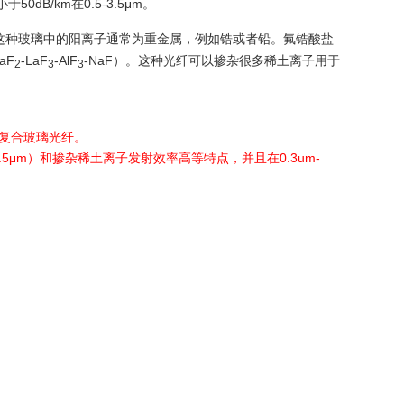
B/km在0.5-3.5μm。
这种玻璃中的阳离子通常为重金属，例如锆或者铅。氟锆酸盐
BaF
-LaF
-AlF
-NaF）。这种光纤可以掺杂很多稀土离子用于
2
3
3
成的复合玻璃光纤。
5μm）和掺杂稀土离子发射效率高等特点，并且在0.3um-