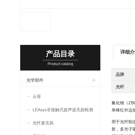
详细介
产品目录
Product catalog
品牌
光学部件
光纤
云母
氟化物（Z
LEAsys非接触式超声波无损检测
单峰红外边
用于光纤制
系统
光纤麦克风
射，多光子