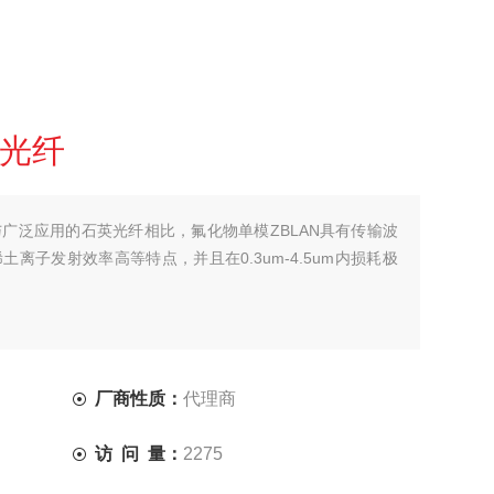
N光纤
与广泛应用的石英光纤相比，氟化物单模ZBLAN具有传输波
杂稀土离子发射效率高等特点，并且在0.3um-4.5um内损耗极
厂商性质：
代理商
访 问 量：
2275