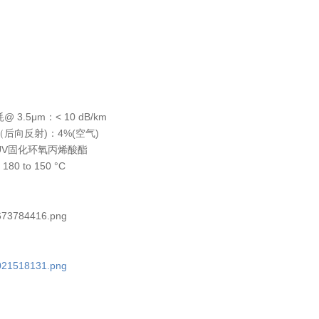
3.5μm：< 10 dB/km
后向反射)：4%(空气)
UV固化环氧丙烯酸酯
0 to 150 °C