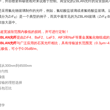
，外部散射和吸收相对来说难于控制。商业化的ZBLAN光纤的背景损耗小于50d
是采用氟化物玻璃制作的光纤，例如，氟铝酸盐玻璃或者氟锆酸盐玻璃。
分为ZrF
）是一个典型的例子，而其中最常见的为ZBLAN玻璃（ZrF
-
4
4
和放大器中。
.5um超宽波段范围内极低的损耗，并可进行定制！
BLAN光纤
是由ZrF4、BaF2、LaF3、AlF3和NaF等重金属氟化物组
BLAN光纤
与广泛应用的石英光纤相比，具有传输波长范围宽（0.3μm~4.
耗极低，可小于0.05dB/m。
300nm到4500nm
均匀性
阈值
传输的理想选择
高包芯比
谱学